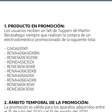
1. PRODUCTO EN PROMOCIÓN:
Los usuarios reciben un Set de Tuppers de Martin
Berasategui siempre que realicen la compra de un
electrodoméstico promocionado de la siguiente lista:
- GNO4331XP
- RCNA406K40XBN
- RCNE560E30ZXB
- RDNE455E31ZX
- RCNE365K30XB
- RCNA406K30XB
- RCNA406I40W
- RCNA406E40XB
- RCNE560K30W
- RCNE365K30W
2. ÁMBITO TEMPORAL DE LA PROMOCIÓN:
La promoción es válida para los aparatos adquiridos entre
el 15 de julio del 2020 y el 15 de agosto del 2020.