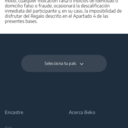
modo, cualquier indicación falsa o indicios de identidad o
domicilio falso o fraude, ocasionará la descalificación
inmediata del participante y, en su caso, la imposibilidad de
disfrutar del Regalo descrito en el Apartado 4 de las
presentes bases.
Selecciona tu país
Encastre
Acerca Beko
Frío