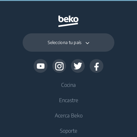
Selecciona tu país
Cocina
Encastre
Frío
Acerca Beko
Frigoríficos y congeladores
Frío
Soporte
Frigoríficos y congeladores integrables
Frigoríficos y congeladores integrables