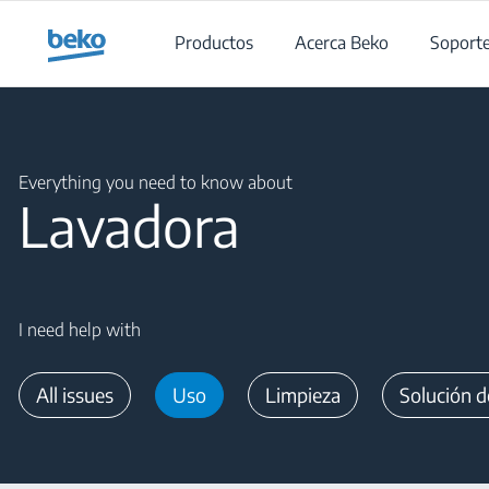
Main content starts here
Productos
Acerca Beko
Soport
Main content starts here
Everything you need to know about
Lavadora
I need help with
All issues
Uso
Limpieza
Solución 