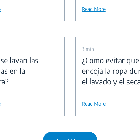
e
Read More
3 min
se lavan las
¿Cómo evitar que
las en la
encoja la ropa du
ra?
el lavado y el sec
e
Read More