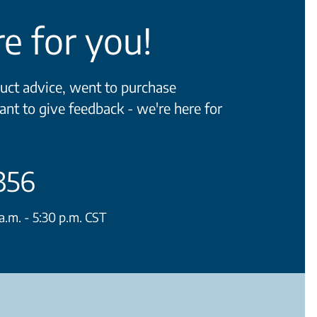
e for you!
ct advice, went to purchase
ant to give feedback - we're here for
356
.m. - 5:30 p.m. CST