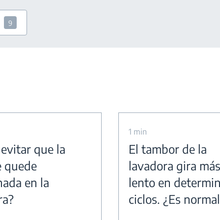
9
1 min
evitar que la
El tambor de la
e quede
lavadora gira má
nada en la
lento en determi
ra?
ciclos. ¿Es norma