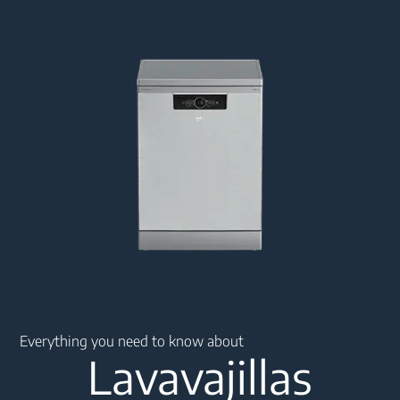
Main content starts here
Everything you need to know about
Lavavajillas