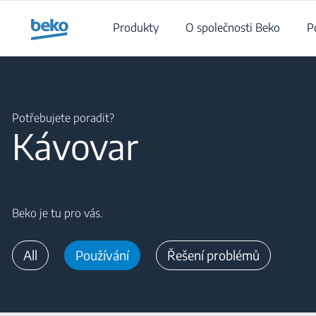
Main content starts here
Produkty
O společnosti Beko
P
Main content starts here
Potřebujete poradit?
Kávovar
Beko je tu pro vás.
All
Používání
Řešení problémů