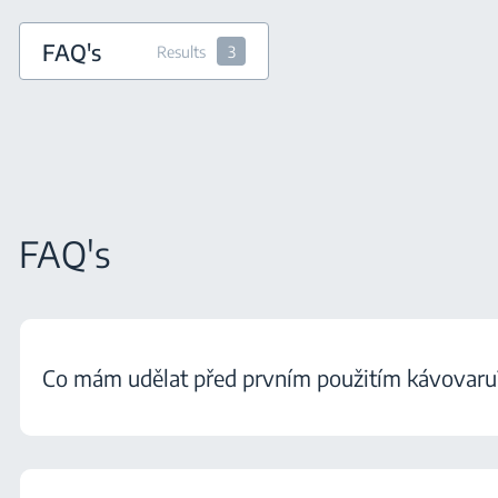
FAQ's
Results
3
FAQ's
Co mám udělat před prvním použitím kávovaru