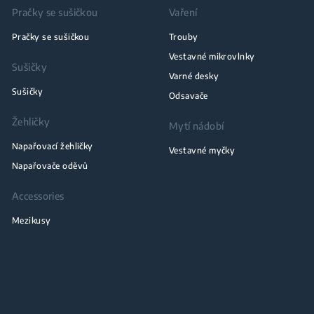
Pračky se sušičkou
Vaření
Pračky se sušičkou
Trouby
Vestavné mikrovlnky
Sušičky
Varné desky
Sušičky
Odsavače
Žehličky
Mytí nádobí
Napařovací žehličky
Vestavné myčky
Napařovače oděvů
Accessories
Mezikusy