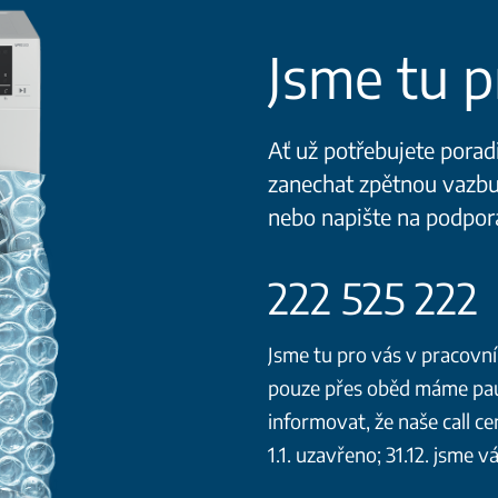
Jsme tu p
Ať už potřebujete porad
zanechat zpětnou vazbu,
nebo napište na podpo
222 525 222
Jsme tu pro vás v pracovní
pouze přes oběd máme pauz
informovat, že naše call ce
1.1. uzavřeno; 31.12. jsme v