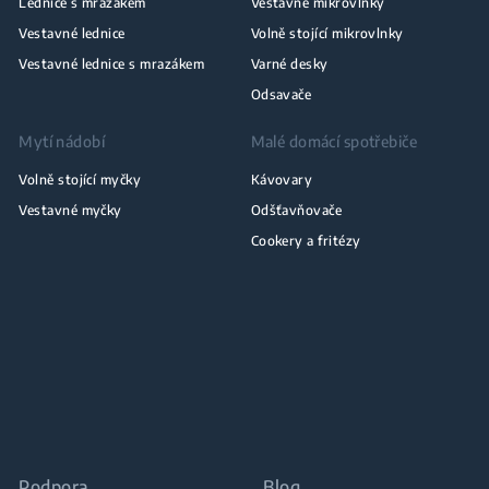
Lednice s mrazákem
Vestavné mikrovlnky
Vestavné lednice
Volně stojící mikrovlnky
Vestavné lednice s mrazákem
Varné desky
Odsavače
Mytí nádobí
Malé domácí spotřebiče
Volně stojící myčky
Kávovary
Vestavné myčky
Odšťavňovače
Cookery a fritézy
Podpora
Blog