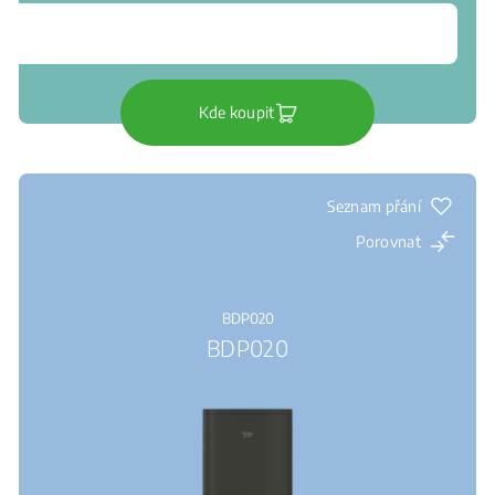
Kde koupit
Seznam přání
Porovnat
BDP020
BDP020