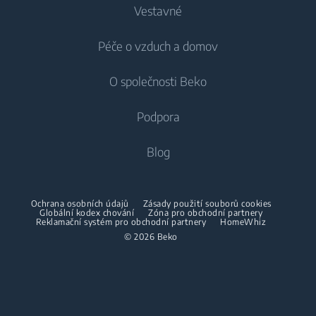
Vestavné
Lednice
Pračky
Péče o vzduch a domov
Mrazáky
Pračky
Chlazení
Lednice s mrazákem
O společnosti Beko
Vestavné pračky
Vestavné lednice
Péče o vzduch
Vestavné lednice
Pračky se sušičkou
Podpora
Vestavné lednice s mrazákem
Klimatizace
Vestavné lednice s mrazákem
Pračky se sušičkou
Vaření
O nás
Blog
Dehumidifier
Vaření
Sušičky
Beko Corporate
Trouby
Vysavače
Sporáky
Beko Professional
Vestavné mikrovlnky
Sušičky
Ochrana osobních údajů
Zásady použití souborů cookies
Bezdrátové vysavače
Globální kodex chování
Trouby
Zóna pro obchodní partnery
Reklamační systém pro obchodní partnery
HomeWhiz
Spolupráce
Varné desky
Žehličky
© 2026 Beko
Vestavné mikrovlnky
Odsavače
Napařovací žehličky
Volně stojící mikrovlnky
Mytí nádobí
Napařovače oděvů
Varné desky