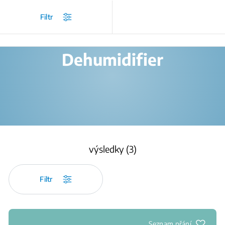
/
Produkty
/
Dehumidifier
Filtr
Dehumidifier
výsledky (3)
Filtr
Seznam přání