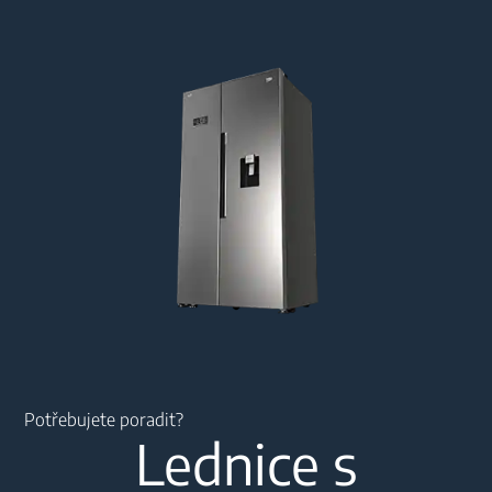
Main content starts here
Potřebujete poradit?
Lednice s