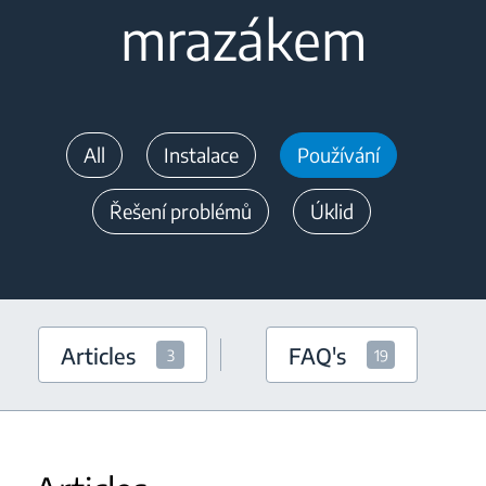
mrazákem
All
Instalace
Používání
Řešení problémů
Úklid
Articles
FAQ's
3
19