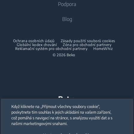
Pračky se sušičkou
Podpora
Vestavné lednice s mrazákem
Klimatizace
Vestavné lednice s mrazákem
Pračky se sušičkou
Vaření
O nás
Blog
Dehumidifier
Vaření
Sušičky
Beko Corporate
Trouby
Vysavače
Sporáky
Beko Professional
Vestavné mikrovlnky
Sušičky
Ochrana osobních údajů
Zásady použití souborů cookies
Bezdrátové vysavače
Globální kodex chování
Trouby
Zóna pro obchodní partnery
Reklamační systém pro obchodní partnery
HomeWhiz
Spolupráce
Varné desky
Žehličky
© 2026 Beko
Vestavné mikrovlnky
Odsavače
Napařovací žehličky
Volně stojící mikrovlnky
Mytí nádobí
Napařovače oděvů
Varné desky
Vestavné myčky
Odsavače
Accessories
Péče o prádlo
Mytí nádobí
Mezikusy
Když kliknete na „Přijmout všechny soubory cookie“,
Our parent company, Beko has 55,000 employees throughout the world
with its global operations through its subsidiaries in 57 countries and 45
poskytnete tím souhlas k jejich ukládání na vašem zařízení,
production facilities in 13 countries
Vestavné pračky
Volně stojící myčky
což pomáhá s navigací na stránce, s analýzou využití dat a s
(i.e. Türkiye, UK, Italy, Romania, Slovakia, Poland, South Africa, Russia,
Pakistan, India, Bangladesh, Thailand and China).
našimi marketingovými snahami.
Vestavné myčky