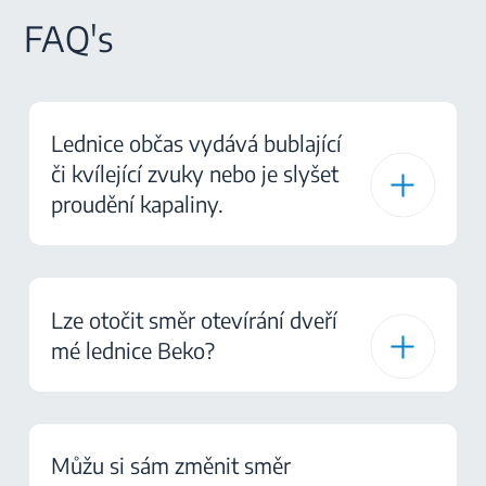
FAQ's
Lednice občas vydává bublající
či kvílející zvuky nebo je slyšet
proudění kapaliny.
Lze otočit směr otevírání dveří
mé lednice Beko?
Můžu si sám změnit směr