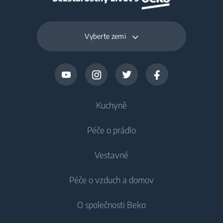
Vyberte zemi
Kuchyně
Péče o prádlo
Chlazení
Vestavné
Lednice
Pračky
Péče o vzduch a domov
Mrazáky
Pračky
Chlazení
Lednice s mrazákem
O společnosti Beko
Vestavné pračky
Vestavné lednice
Péče o vzduch
Vestavné lednice