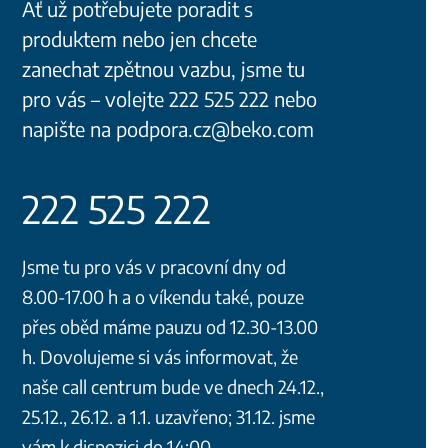
Ať už potřebujete poradit s
produktem nebo jen chcete
zanechat zpětnou vazbu, jsme tu
pro vás – volejte 222 525 222 nebo
napište na podpora.cz@beko.com
222 525 222
Jsme tu pro vás v pracovní dny od
8.00-17.00 h a o víkendu také, pouze
přes oběd máme pauzu od 12.30-13.00
h. Dovolujeme si vás informovat, že
naše call centrum bude ve dnech 24.12.,
25.12., 26.12. a 1.1. uzavřeno; 31.12. jsme
vám k dispozici do 14:00.