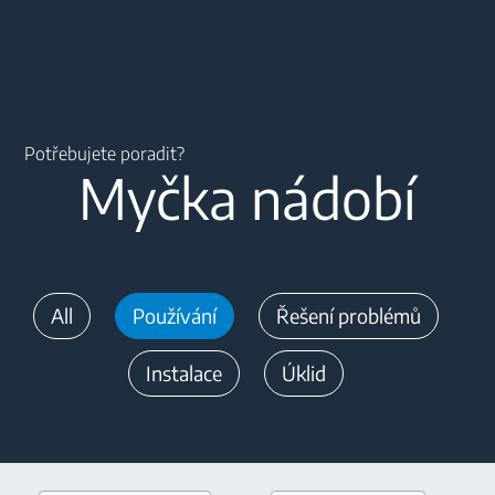
Main content starts here
Potřebujete poradit?
Myčka nádobí
All
Používání
Řešení problémů
Instalace
Úklid