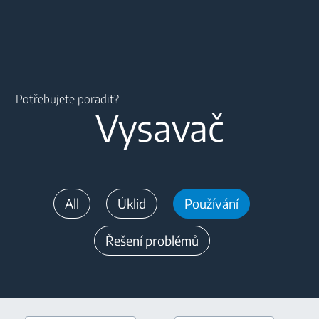
Main content starts here
Potřebujete poradit?
Vysavač
All
Úklid
Používání
Řešení problémů