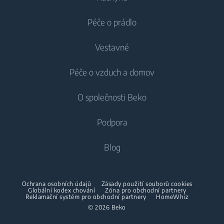
Péče o prádlo
Chlazení
Vestavné
Lednice
Pračky
Péče o vzduch a domov
Mrazáky
Pračky
Chlazení
Lednice s mrazákem
O společnosti Beko
Vestavné pračky
Vestavné lednice
Péče o vzduch
Vestavné lednice
Pračky se sušičkou
Podpora
Vestavné lednice s mrazákem
Klimatizace
Vestavné lednice s mrazákem
Pračky se sušičkou
Vaření
O nás
Blog
Dehumidifier
Vaření
Sušičky
Beko Corporate
Trouby
Vysavače
Sporáky
Beko Professional
Vestavné mikrovlnky
Sušičky
Ochrana osobních údajů
Zásady použití souborů cookies
Bezdrátové vysavače
Globální kodex chování
Trouby
Zóna pro obchodní partnery
Reklamační systém pro obchodní partnery
HomeWhiz
Spolupráce
Varné desky
Žehličky
© 2026 Beko
Vestavné mikrovlnky
Odsavače