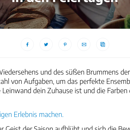
en Wiedersehens und des süßen Brummens der 
elzahl von Aufgaben, um das perfekte Ensem
die Leinwand dein Zuhause ist und die Farb
igen Erlebnis machen.
der Geist der Saison aufblüht und sich die Be