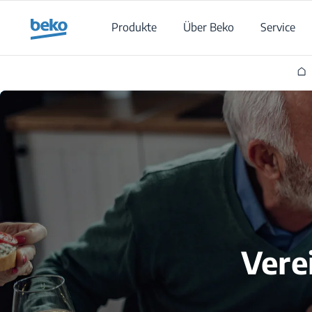
Main content starts here
Produkte
Über Beko
Service
Vere