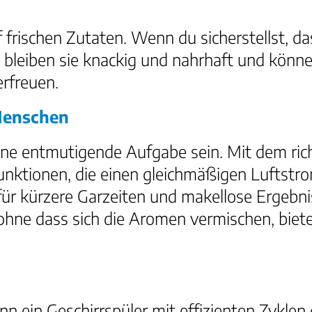
f frischen Zutaten. Wenn du sicherstellst, 
bleiben sie knackig und nahrhaft und können
rfreuen.
 Menschen
ine entmutigende Aufgabe sein. Mit dem ri
Funktionen, die einen gleichmäßigen Luftstr
ür kürzere Garzeiten und makellose Ergebnis
 ohne dass sich die Aromen vermischen, biet
nn ein Geschirrspüler mit effizienten Zyklen 