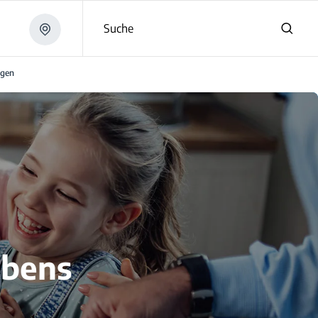
Suche
agen
ebens