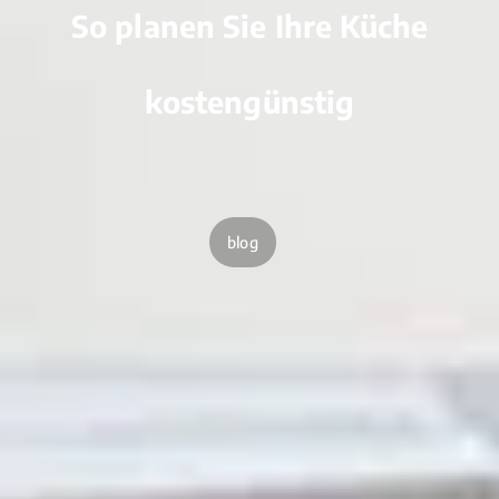
So planen Sie Ihre Küche
kostengünstig
blog