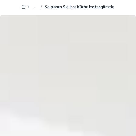
/
...
/
So planen Sie Ihre Küche kostengünstig