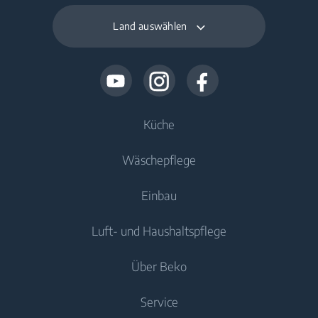
Land auswählen
Küche
Wäschepflege
Kühlen
Einbau
Kühlschränke
Waschmaschinen
Luft- und Haushaltspflege
Gefriergeräte
Freistehende Waschmaschinen
Kühlen
Kühl-/Gefrierkombinationen
Über Beko
Einbau-Waschmaschinen
Einbau-Kühlschränke
Luftqualität
Einbau-Kühlschränke
Waschtrockner
Service
Einbau-Gefriergeräte
Mobile Klimageräte
Einbau-Gefriergeräte