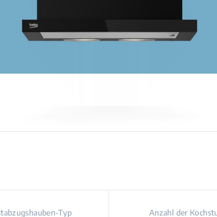
tabzugshauben-Typ
Anzahl der Kochst