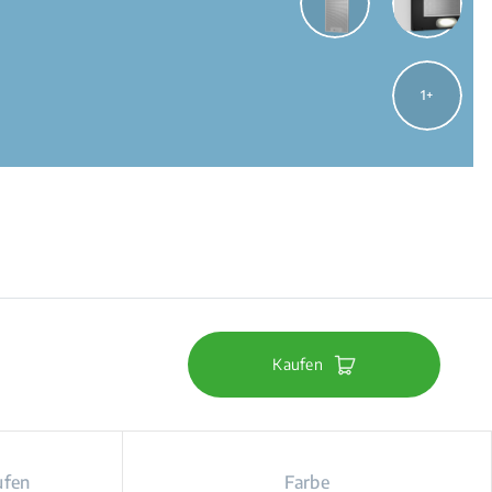
1
Kaufen
ufen
Farbe