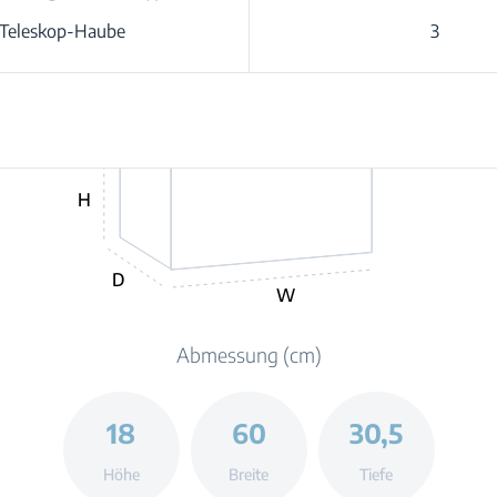
Teleskop-Haube
3
H
D
W
Abmessung (cm)
18
60
30,5
Höhe
Breite
Tiefe