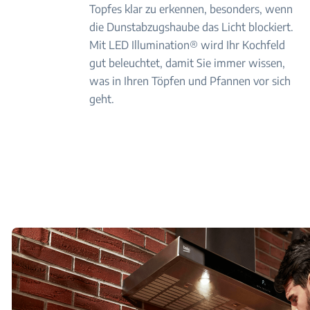
Topfes klar zu erkennen, besonders, wenn
die Dunstabzugshaube das Licht blockiert.
Mit LED Illumination® wird Ihr Kochfeld
gut beleuchtet, damit Sie immer wissen,
was in Ihren Töpfen und Pfannen vor sich
geht.