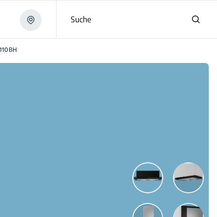
Suche
110BH