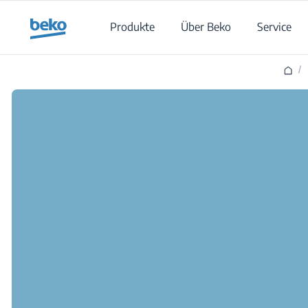
Main content starts here
Produkte
Über Beko
Service
/