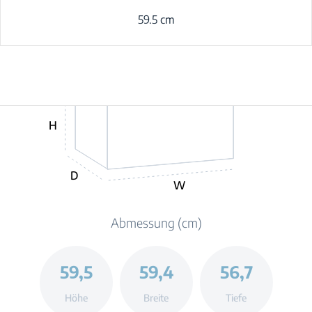
59.5 cm
H
D
W
Abmessung (cm)
59,5
59,4
56,7
Höhe
Breite
Tiefe