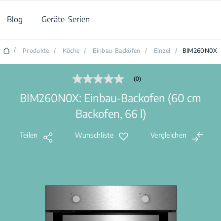
Blog
Geräte-Serien
/
Produkte
/
Küche
/
Einbau-Backöfen
/
Einzel
/
BIM260N0X
(0)
Kein
Beurteilungswert
BIM260N0X: Einbau-Backofen (60 cm
Link
auf
Backofen, 66 l)
derselben
Seite.
Teilen
Wunschliste
Vergleichen