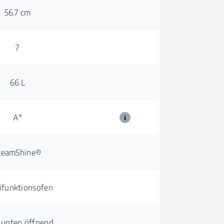
56.7 cm
7
66 L
A*
teamShine®
ifunktionsofen
 unten öffnend