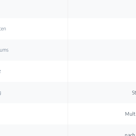
ten
aums
z
g
S
Mult
nach