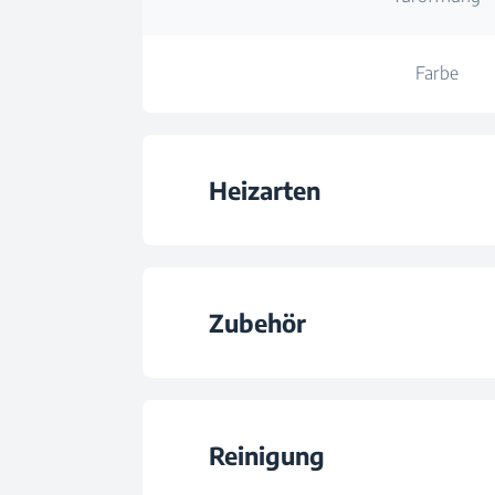
Farbe
Heizarten
Ofen-Typ
Zubehör
Anzahl der Heizar
Anzahl Backblec
Auftauen
Reinigung
Anzahl Grillrost