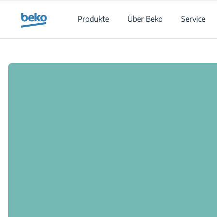
Main content starts here
Produkte
Über Beko
Service