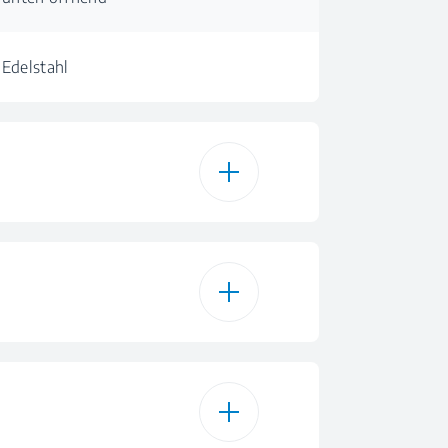
Edelstahl
ifunktionsofen
7
1
1