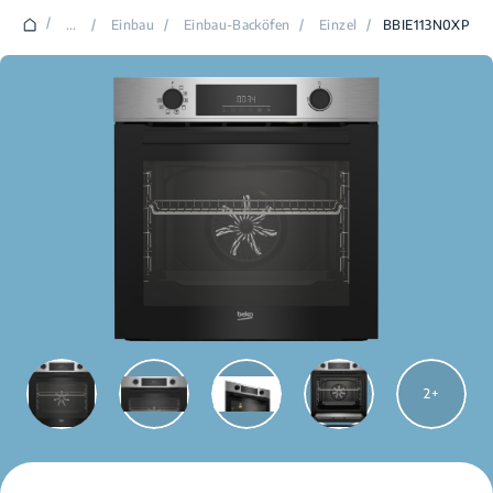
/
...
/
Einbau
/
Einbau-Backöfen
/
Einzel
/
BBIE113N0XP
2