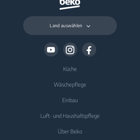
Land auswählen
Küche
Wäschepflege
Kühlen
Einbau
Kühlschränke
Waschmaschinen
Luft- und Haushaltspflege
Gefriergeräte
Freistehende Waschmaschinen
Kühlen
Kühl-/Gefrierkombinationen
Über Beko
Einbau-Waschmaschinen
Einbau-Kühlschränke
Luftqualität
Einbau-Kühlschränke