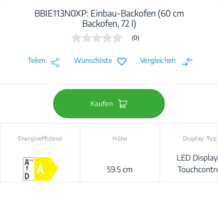
BBIE113N0XP: Einbau-Backofen (60 cm
Backofen, 72 l)
(0)
Kein
Beurteilungswert
Link
Teilen
Wunschliste
Vergleichen
auf
derselben
Seite.
Kaufen
Energieeffizienz
Höhe
Display-Typ
LED Display
59.5 cm
Touchcontr
Prologue/Bey
Good+ (Beas