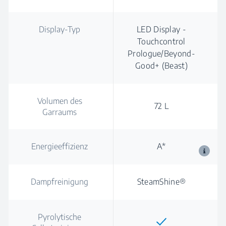
Display-Typ
LED Display -
Touchcontrol
Prologue/Beyond-
Good+ (Beast)
Volumen des
72 L
Garraums
Energieeffizienz
A*
Dampfreinigung
SteamShine®
Pyrolytische