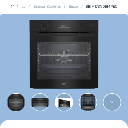
/
...
/
Einbau-Backöfen
/
Einzel
/
BBIM173N0BMPEC
1