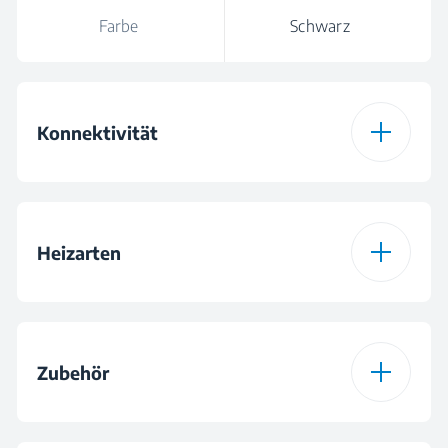
Farbe
Schwarz
Konnektivität
HomeWhiz®
WLAN & Bluetooth
Verbindungstyp
Heizarten
Ofen-Typ
Multifunktionsofen
Zubehör
Anzahl der Heizarten
9