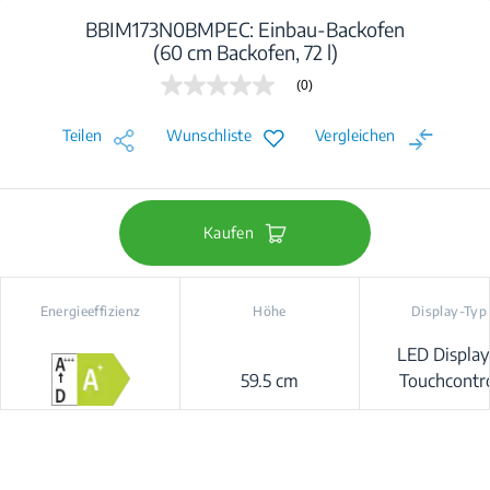
BBIM173N0BMPEC: Einbau-Backofen
(60 cm Backofen, 72 l)
(0)
Kein
Beurteilungswert
Link
Teilen
Wunschliste
Vergleichen
auf
derselben
Seite.
Kaufen
Energieeffizienz
Höhe
Display-Typ
LED Display
59.5 cm
Touchcontr
Prologue/Bey
Good+ (Beas
Competitive