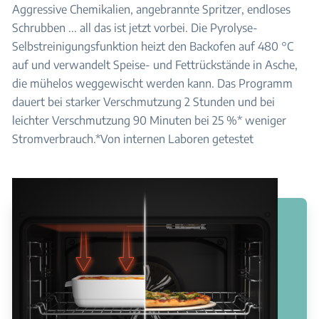
Aggressive Chemikalien, angebrannte Spritzer, endloses
Schrubben ... all das ist jetzt vorbei. Die Pyrolyse-
Selbstreinigungsfunktion heizt den Backofen auf 480 °C
auf und verwandelt Speise- und Fettrückstände in Asche,
die mühelos weggewischt werden kann. Das Programm
dauert bei starker Verschmutzung 2 Stunden und bei
leichter Verschmutzung 90 Minuten bei 25 %* weniger
Stromverbrauch.*Von internen Laboren getestet