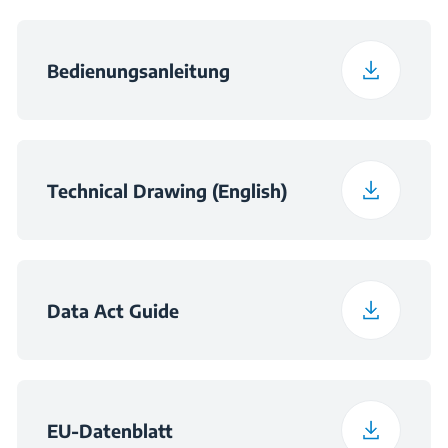
Nischenmaß (B x T x
560×550×600
Bedienungsanleitung
H) (mm)
Technical Drawing (English)
Data Act Guide
EU-Datenblatt