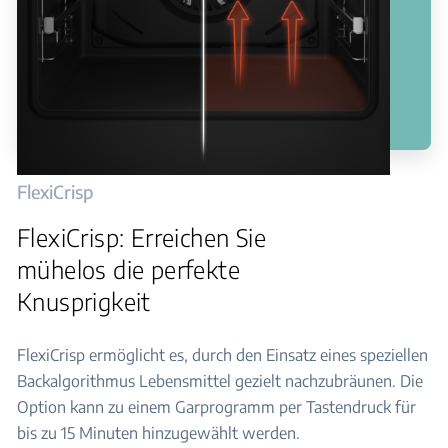
FlexiCrisp
FlexiCrisp: Erreichen Sie
mühelos die perfekte
Knusprigkeit
FlexiCrisp ermöglicht es, durch den Einsatz eines speziellen
Backalgorithmus Lebensmittel gezielt nachzubräunen. Die
Option kann zu einem Garprogramm per Tastendruck für
bis zu 15 Minuten hinzugewählt werden.