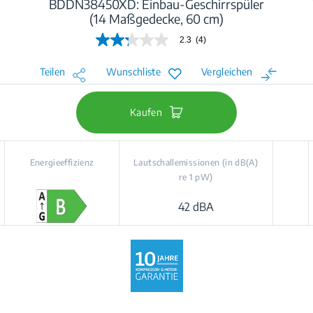
BDDN38450XD: Einbau-Geschirrspüler
(14 Maßgedecke, 60 cm)
2.3
(4)
2.3
von
5
Teilen
Wunschliste
Vergleichen
Sternen,
Durchschnittswert
der
Bewertung.
Kaufen
Read
4
Reviews.
Link
Energieeffizienz
Lautschallemissionen (in dB(A)
auf
re 1 pW)
derselben
Seite.
42 dBA