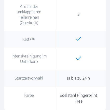
Anzahl der
umklappbaren
3
Tellerreihen
(Oberkorb)
Fast+™
Intensivreinigung im
Unterkorb
Startzeitvorwahl
Ja bis zu 24 h
Farbe
Edelstahl Fingerprint
Free