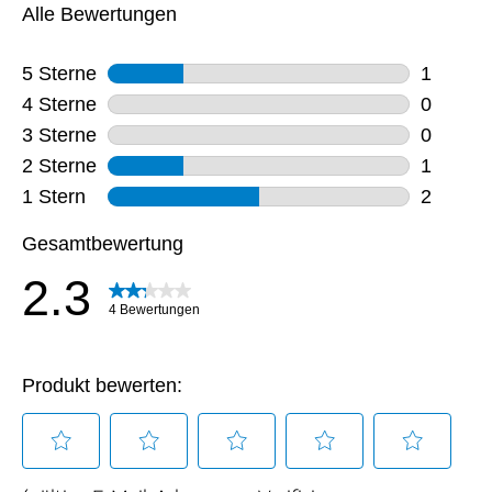
Verpackungsgewicht
Spannung
220 - 240 V
45.3 kg
Frequenz
50 Hz
Lautschallemissionsklasse
B