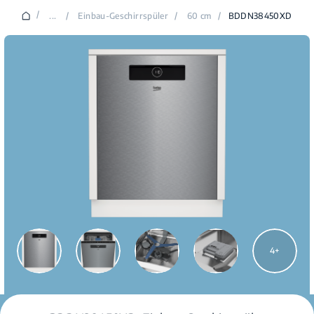
/
...
/
Einbau-Geschirrspüler
/
60 cm
/
BDDN38450XD
4