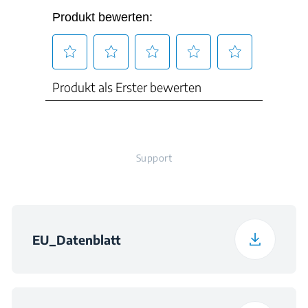
Verpackungsgewicht
Spannung
220 - 240 V
42.2 kg
Frequenz
50 Hz
Lautschallemissionsklasse
Support
A
EU_Datenblatt