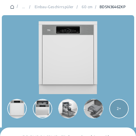
/
...
/
Einbau-Geschirrspüler
/
60 cm
/
BDSN36462XP
2