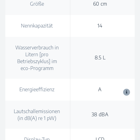
Größe
60 cm
Nennkapazität
14
Wasserverbrauch in
Litern [pro
8.5 L
Betriebszyklus] im
eco-Programm
Energieeffizienz
A
Lautschallemissionen
38 dBA
(in dB(A) re 1 pW)
Display-Typ
LCD