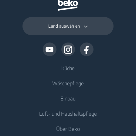
Land auswählen
Küche
Wäschepflege
Kühlen
Einbau
Kühlschränke
Waschmaschinen
Luft- und Haushaltspflege
Gefriergeräte
Freistehende Waschmaschinen
Kühlen
Kühl-/Gefrierkombinationen
Über Beko
Einbau-Waschmaschinen
Einbau-Kühlschränke
Luftqualität
Einbau-Kühlschränke