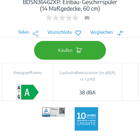
BDSN36462XP: Einbau-Geschirrspüler
(14 Maßgedecke, 60 cm)
(0)
Kein
Beurteilungswert
Link
Teilen
Wunschliste
Vergleichen
auf
derselben
Seite.
Kaufen
Energieeffizienz
Lautschallemissionen (in dB(A)
re 1 pW)
38 dBA