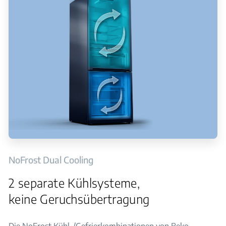
NoFrost Dual Cooling
2 separate Kühlsysteme,
keine Geruchsübertragung
Die NoFrost Kühl-/Gefrierkombinationen von Beko