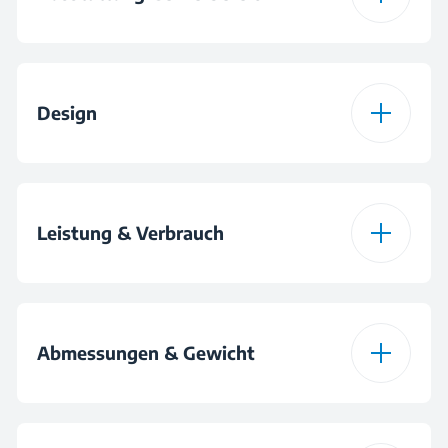
Rauminhalt Gefrieren
69 L
CoolRoom®
(in l)
Schnellgefrieren
Design
Schnellkühlen
Nettovolumen 0°C-
19 L
Zone
Eisbereiter-Typ
Eiswürfelschale
Anzahl Schubladen
1
Türanschlag
Anzahl
wechselbar
3
Leistung & Verbrauch
Gefrierschubladen
Flaschenablage
Befestigungsart
3D-Einstellung
Tägliche Eisbereitung
1 kg
Energieeffizienz
E
Kapazität Eierbehälter
6
(kg/24h)
Abmessungen & Gewicht
Material
Edelstahl
Innenrückwand
Jährlicher
Gefriervermögen (in
3.2 kg
223
Energieverbrauch (in
kg/24h)
kWh/a)
Höhe
193.5 cm
LED Illumination®