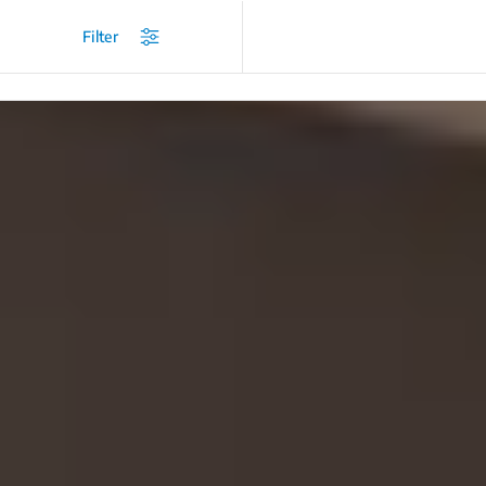
/
...
/
Einbau-Kühl-/Gefrierkombinationen
/
Gefrierteil unten
Filter