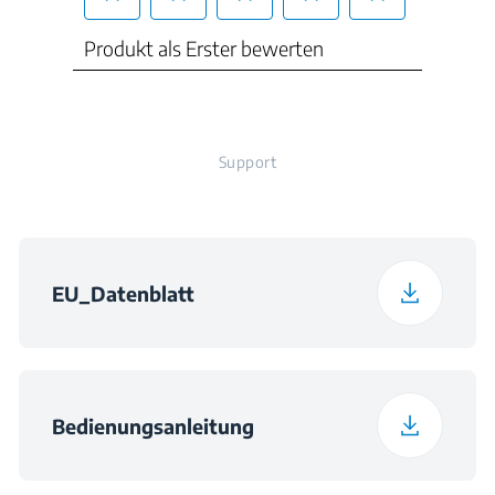
Luftschallemissionsklasse
B
Support
Höchstumgebungstemperatur
(in °C), für die das Kühlgerät
geeignet ist
EU_Datenblatt
43
Bedienungsanleitung
Täglicher