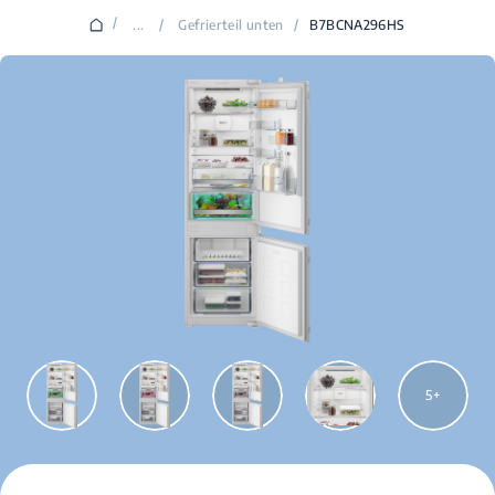
/
...
/
Gefrierteil unten
/
B7BCNA296HS
5