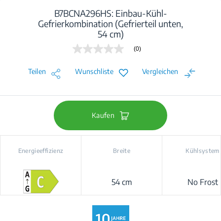
B7BCNA296HS: Einbau-Kühl-
Gefrierkombination (Gefrierteil unten,
54 cm)
(0)
Kein
Beurteilungswert
Link
Teilen
Wunschliste
Vergleichen
auf
derselben
Seite.
Kaufen
Energieeffizienz
Breite
Kühlsystem
54 cm
No Frost