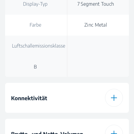
Display-Typ
7 Segment Touch
Farbe
Zinc Metal
Luftschallemissionsklasse
B
Konnektivität
HomeWhiz®
WLAN & Bluetooth
Verbindungstyp
Brutto- und Netto-Volumen