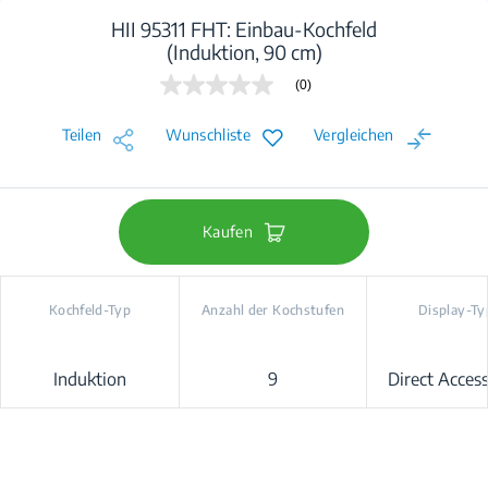
HII 95311 FHT: Einbau-Kochfeld
(Induktion, 90 cm)
(0)
Kein
Beurteilungswert
Link
Teilen
Wunschliste
Vergleichen
auf
derselben
Seite.
Kaufen
Kochfeld-Typ
Anzahl der Kochstufen
Display-Ty
Induktion
9
Direct Acces