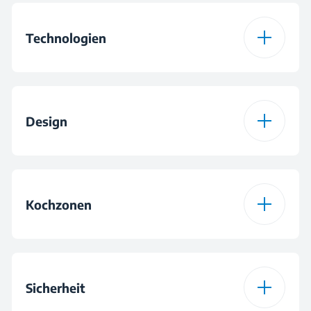
Technologien
Kochfeld-Typ
Induktion
Design
IndyFlex®
Kochfeld-Design
Glas
Farbe
Schwarz
Kochzonen
Automatikprogramme
Kochfeld
5 Induktionszonen
mit 2 Flexzonen
Sicherheit
Booster