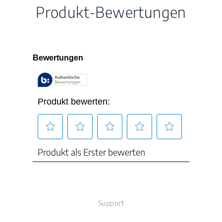
Produkt-Bewertungen
Kochzone Mitte
Ø280 mm - 2500 W /
Gewicht
16.5 kg
3700 W
Verpackungshöhe
16 cm
Anzahl Kochzonen
5
Verpackungsbreite
95 cm
Verpackungstiefe
55 cm
Verpackungsgewicht
18.8 kg
Nischenmaß (H x B x
Support
h×880×490
T) (mm)