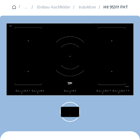
/
...
/
Einbau-Kochfelder
/
Induktion
/
HII 95311 FHT