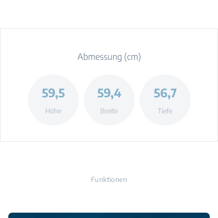
Abmessung (cm)
59,5
59,4
56,7
Höhe
Breite
Tiefe
Funktionen