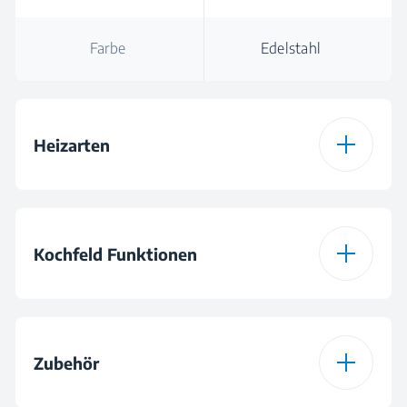
Farbe
Edelstahl
Heizarten
Ofen-Typ
Multifunktionsofen
Kochfeld Funktionen
Anzahl der Heizarten
8
Kochfeld-Typ
Glaskeramik
Auftauen
Zubehör
Kochfeld
4 Glaskeramik-Zonen