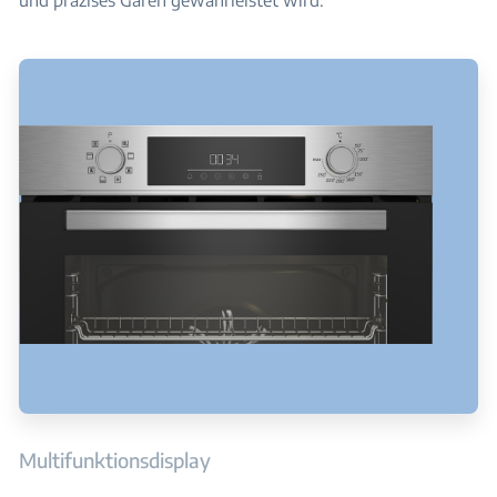
und präzises Garen gewährleistet wird.
Multifunktionsdisplay