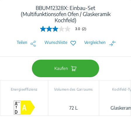
BBUM12328X: Einbau-Set
(Multifunktionsofen Ofen / Glaskeramik
Kochfeld)
3.0
(2)
3.0
von
5
Teilen
Wunschliste
Vergleichen
Sternen,
Durchschnittswert
der
Bewertung.
Read
2
Kaufen
Reviews.
Link
auf
derselben
Energieeffizienz
Volumen des Garraums
Kochfeld-T
Seite.
72 L
Glaskeram