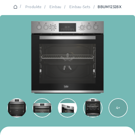
/
Produkte
/
Einbau
/
Einbau-Sets
/
BBUM12328X
4