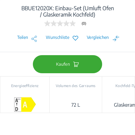
BBUE12020X: Einbau-Set (Umluft Ofen
/ Glaskeramik Kochfeld)
(0)
Kein
Beurteilungswert
Link
Teilen
Wunschliste
Vergleichen
auf
derselben
Seite.
Kaufen
Energieeffizienz
Volumen des Garraums
Kochfeld-T
72 L
Glaskeram