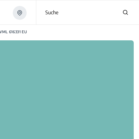
Suche
ML 616331 EU