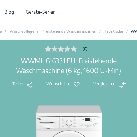
Blog
Geräte-Serien
e
/
Wäschepflege
/
Freistehende Waschmaschinen
/
Frontlader
/
WW
(0)
Kein
Beurteilungswert
WWML 616331 EU: Freistehende
Link
auf
Waschmaschine (6 kg, 1600 U-Min)
derselben
Seite.
Teilen
Wunschliste
Vergleichen