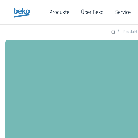
Main content starts here
Produkte
Über Beko
Service
/
Produkt