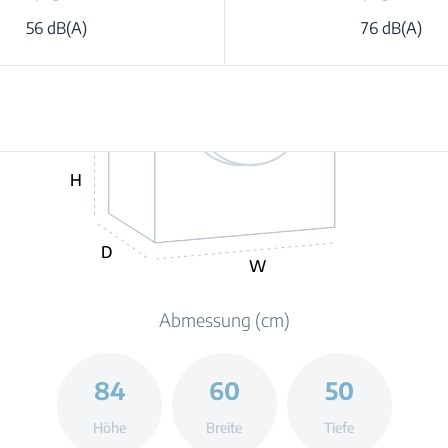
56 dB(A)
76 dB(A)
H
D
W
Abmessung (cm)
84
60
50
Höhe
Breite
Tiefe