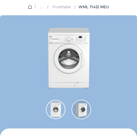
/
...
/
Frontlader
/
WML 71432 MEU