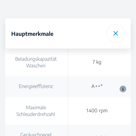
Hauptmerkmale
Beladungskapazität
7 kg
Waschen
Energieeffizienz
A++*
Maximale
1400 rpm
Schleuderdrehzahl
Geräuschpegel