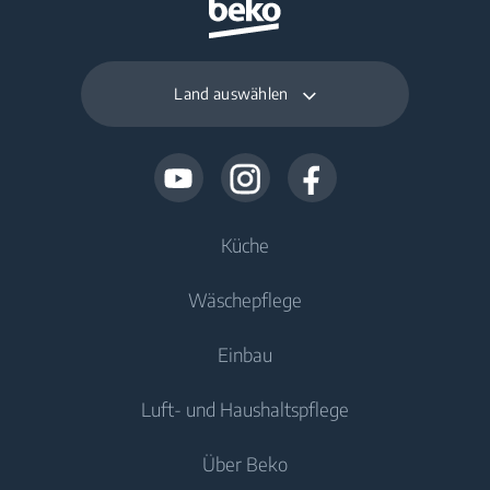
Land auswählen
Küche
Wäschepflege
Kühlen
Einbau
Kühlschränke
Waschmaschinen
Luft- und Haushaltspflege
Gefriergeräte
Freistehende Waschmaschinen
Kühlen
Kühl-/Gefrierkombinationen
Über Beko
Einbau-Waschmaschinen
Einbau-Kühlschränke
Luftqualität
Einbau-Kühlschränke