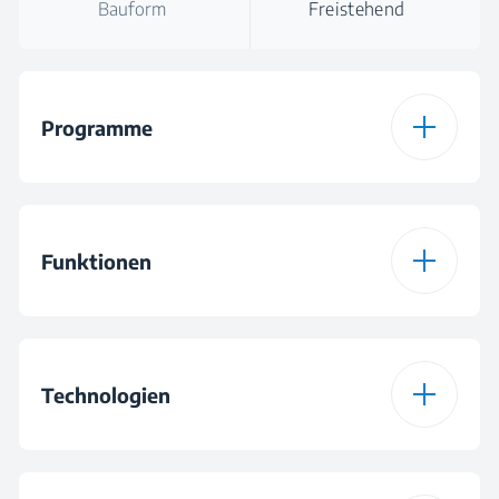
Bauform
Freistehend
Programme
Anzahl der
15
Programme
Funktionen
Programm 1
Koch-/Buntwäsche
Funktion 1
Vorwäsche
Technologien
Programm 2
Buntwäsche Eco
Funktion 2
Schnell
Programm 3
BabyProtect®
OptiSense®