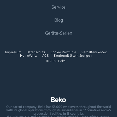
Waschtrockner
Service
Einbau-Gefriergeräte
Mobile Klimageräte
Einbau-Gefriergeräte
Einbau-Kühl-/Gefrierkombinationen
Freistehende Waschtrockner
Beko Professional
Blog
Luftreiniger
Einbau-Kühl-/Gefrierkombinationen
Trockner
Kochen
Über uns
Produktgarantie
Kochen
Geräte-Serien
Beko Germany
Einbau-Backöfen
Trockner
Reparaturservice
Freistehende Herde
Blog
Innovationen
Wärmeschubladen
Kontakt
Impressum
Datenschutz
Cookie Richtlinie
Verhaltenskodex
Einbau-Backöfen
Rezepte
HomeWhiz
AGB
Konformitätserklärungen
Presse
Einbau-Mikrowellen
Ersatzteile
© 2026 Beko
Wärmeschubladen
Karriere
Einbau-Kochfelder
Downloads
Einbau-Mikrowellen
Partnerschaften
Dunstabzugshauben
FAQ / Hilfe
Freistehende Mikrowellen
Einbau-Sets
Händlerbereich
Einbau-Kochfelder
Spülen
Sicherheitsmaßnahmen
Dunstabzugshauben
Our parent company, Beko has 55,000 employees throughout the world
with its global operations through its subsidiaries in 57 countries and 45
Einbau-Geschirrspüler
Einbau-Sets
production facilities in 13 countries
(i.e. Türkiye, UK, Italy, Romania, Slovakia, Poland, South Africa, Russia,