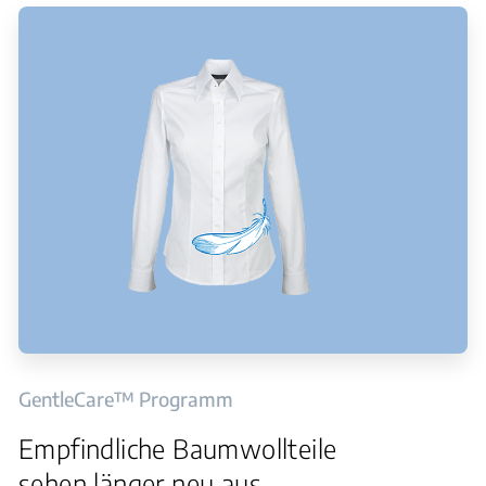
GentleCare™ Programm
Empfindliche Baumwollteile
sehen länger neu aus