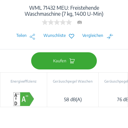
WML 71432 MEU: Freistehende
Waschmaschine (7 kg, 1400 U-Min)
(0)
Kein
Beurteilungswert
Link
Teilen
Wunschliste
Vergleichen
auf
derselben
Seite.
Kaufen
Energieeffizienz
Geräuschpegel Waschen
Geräuschpegel
58 dB(A)
76 d