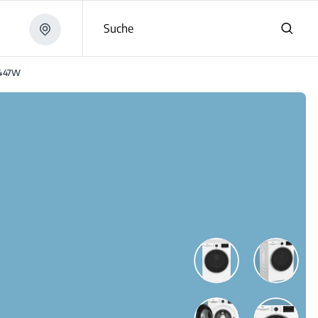
Suche
447W