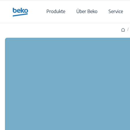
Main content starts here
Produkte
Über Beko
Service
/