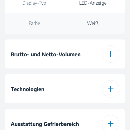
Display-Typ
LED-Anzeige
Farbe
Weiß
Brutto- und Netto-Volumen
Gesamt-
220 L
Bruttovolumen
Technologien
Gesamt-
168 L
Nettovolumen
ProSmart Inverter
Nein
Kompressor
Ausstattung Gefrierbereich