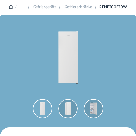
/
...
/
Gefriergeräte
/
Gefrierschränke
/
RFNE200E20W