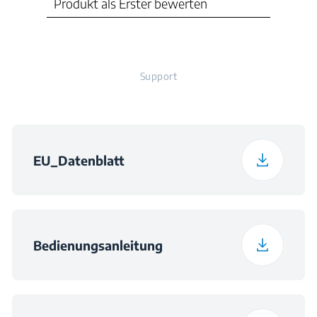
Luftschallemissionsklasse
C
Support
Höchstumgebungstemperatur
(in °C), für die das Kühlgerät
geeignet ist
EU_Datenblatt
43
Bedienungsanleitung
Täglicher
0.34
Energieverbrauch bei
16 °C (in kWh/24h)