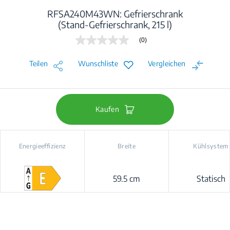
RFSA240M43WN: Gefrierschrank
(Stand-Gefrierschrank, 215 l)
(0)
Kein
Beurteilungswert
Link
Teilen
Wunschliste
Vergleichen
auf
derselben
Seite.
Kaufen
Energieeffizienz
Breite
Kühlsystem
59.5 cm
Statisch