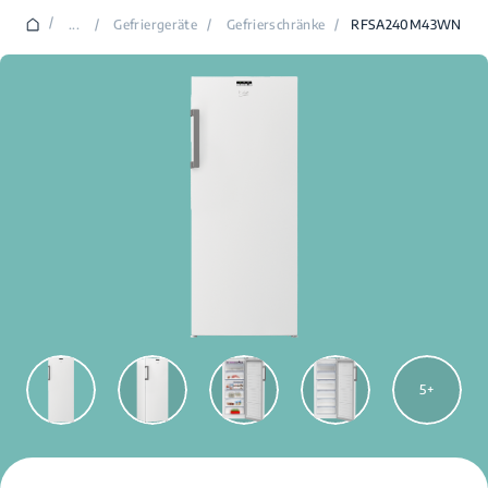
/
...
/
Gefriergeräte
/
Gefrierschränke
/
RFSA240M43WN
5