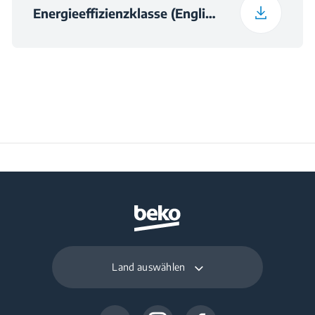
Energieeffizienzklasse (English)
Temperaturanstiegszeit
14
(in h)
Rauminhalt Gefrieren
215 L
(in l)
Gefriervermögen (in
9.8 kg
kg/24h)
Land auswählen