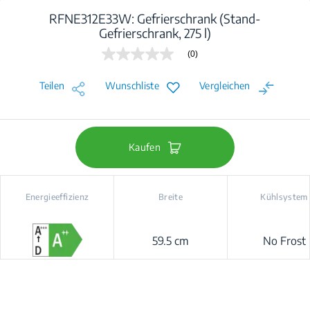
RFNE312E33W: Gefrierschrank (Stand-
Gefrierschrank, 275 l)
(0)
Kein
Beurteilungswert
Link
Teilen
Wunschliste
Vergleichen
auf
derselben
Seite.
Kaufen
Energieeffizienz
Breite
Kühlsystem
59.5 cm
No Frost