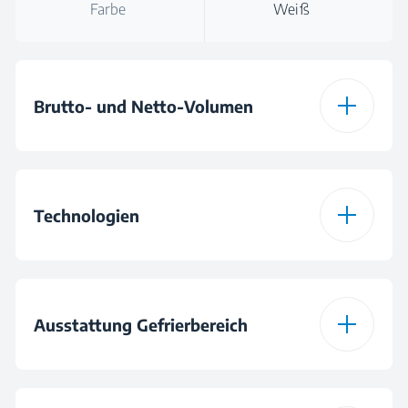
Farbe
Weiß
Brutto- und Netto-Volumen
Gesamt-
312 L
Bruttovolumen
Technologien
Gesamt-
275 L
Nettovolumen
ProSmart Inverter
Kompressor
Ausstattung Gefrierbereich
Nettovolumen
275 L
Gefrierbereich
Eco-Funktion
Schnellgefrieren