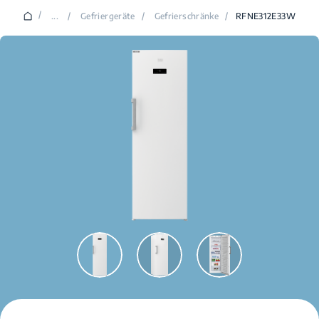
/
...
/
Gefriergeräte
/
Gefrierschränke
/
RFNE312E33W