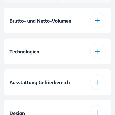
Brutto- und Netto-Volumen
Gesamt-
102 L
Bruttovolumen
Technologien
Gesamtrauminhalt (in
95 L
l)
ProSmart Inverter
Nein
Kompressor
Ausstattung Gefrierbereich
Rauminhalt Gefrieren
95 L
(in l)
Eisbereiter-Typ
Eiswürfelschale
Design