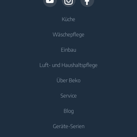
Küche
Wäschepflege
Kühlen
Einbau
Kühlschränke
Waschmaschinen
Luft- und Haushaltspflege
Gefriergeräte
Freistehende Waschmaschinen
Kühlen
Kühl-/Gefrierkombinationen
Über Beko
Einbau-Waschmaschinen
Einbau-Kühlschränke
Luftqualität
Einbau-Kühlschränke
Waschtrockner
Service
Einbau-Gefriergeräte
Mobile Klimageräte
Einbau-Gefriergeräte
Einbau-Kühl-/Gefrierkombinationen
Freistehende Waschtrockner
Beko Professional
Blog
Luftreiniger
Einbau-Kühl-/Gefrierkombinationen
Trockner
Kochen
Über uns
Produktgarantie
Kochen
Geräte-Serien
Beko Germany
Einbau-Backöfen
Trockner
Reparaturservice