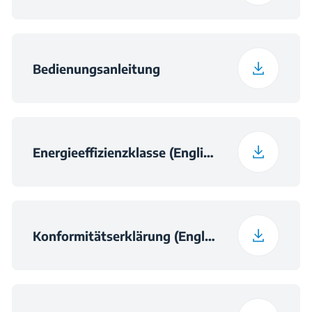
Luftschallemissionsklasse
Bedienungsanleitung
C
Höchstumgebungstemperatur
(in °C), für die das Kühlgerät
geeignet ist
Energieeffizienzklasse (English)
43
Konformitätserklärung (English)
Täglicher
0.322
Energieverbrauch bei
16 °C (in kWh/24h)