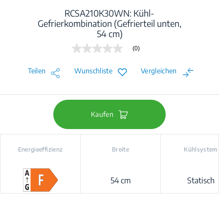
RCSA210K30WN: Kühl-
Gefrierkombination (Gefrierteil unten,
54 cm)
(0)
Kein
Beurteilungswert
Link
Teilen
Wunschliste
Vergleichen
auf
derselben
Seite.
Kaufen
Energieeffizienz
Breite
Kühlsystem
54 cm
Statisch