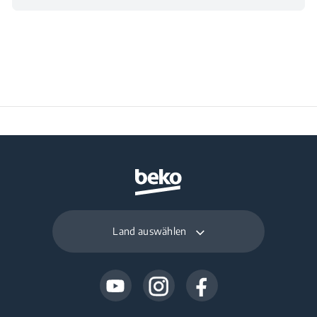
13
(in h)
Gesamtrauminhalt für
Kühlen und Lagerfach
132 L
für frische
Lebensmittel (in l)
Rauminhalt Gefrieren
65 L
(in l)
Gefriervermögen (in
3 kg
Land auswählen
kg/24h)