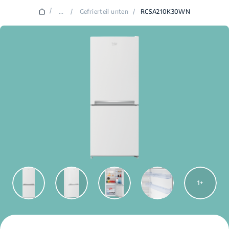
/
...
/
Gefrierteil unten
/
RCSA210K30WN
1