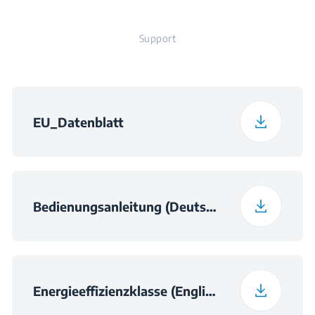
C
Support
Höchstumgebungstemperatur
(in °C), für die das Kühlgerät
geeignet ist
EU_Datenblatt
38
Bedienungsanleitung (Deutsch)
Täglicher
0.365
Energieverbrauch bei
16 °C (in kWh/24h)
Energieeffizienzklasse (English)
Temperaturanstiegszeit