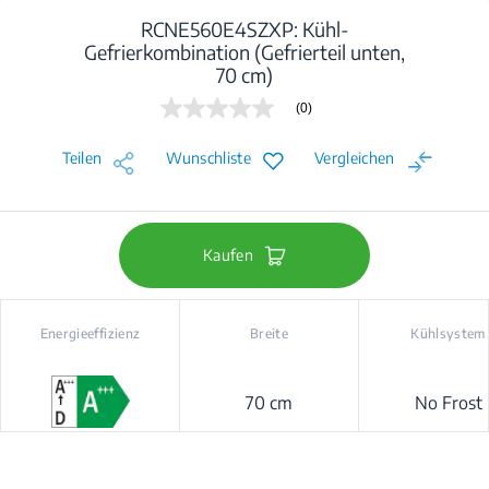
RCNE560E4SZXP: Kühl-
Gefrierkombination (Gefrierteil unten,
70 cm)
(0)
Kein
Beurteilungswert
Link
Teilen
Wunschliste
Vergleichen
auf
derselben
Seite.
Kaufen
Energieeffizienz
Breite
Kühlsystem
70 cm
No Frost