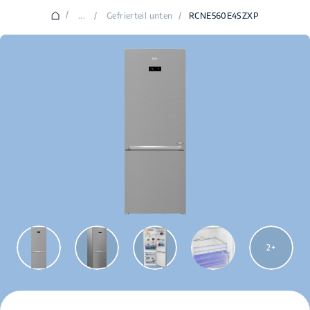
/
...
/
Gefrierteil unten
/
RCNE560E4SZXP
2