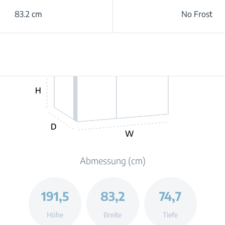
83.2 cm
No Frost
H
D
W
Abmessung (cm)
191,5
83,2
74,7
Höhe
Breite
Tiefe