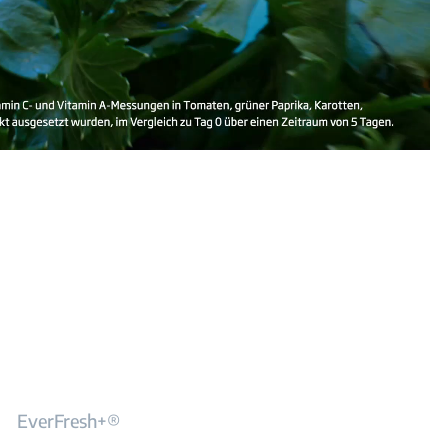
EverFresh+®