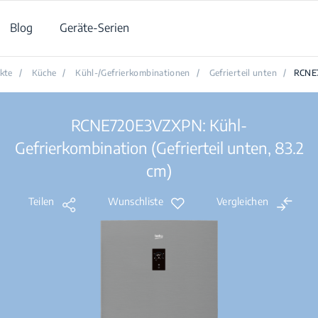
Blog
Geräte-Serien
kte
/
Küche
/
Kühl-/Gefrierkombinationen
/
Gefrierteil unten
/
RCNE
RCNE720E3VZXPN: Kühl-
Gefrierkombination (Gefrierteil unten, 83.2
cm)
Teilen
Wunschliste
Vergleichen