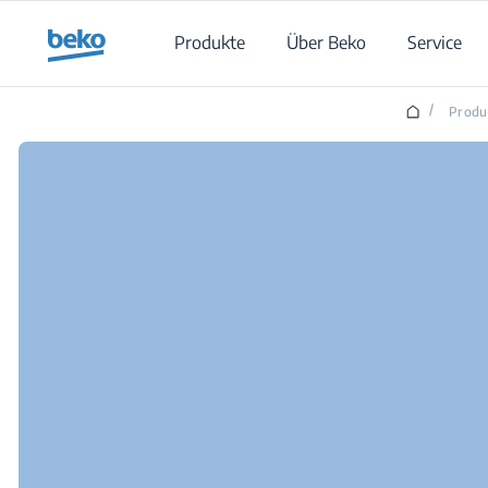
Main content starts here
Produkte
Über Beko
Service
/
Produ