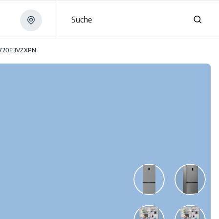
Suche
720E3VZXPN