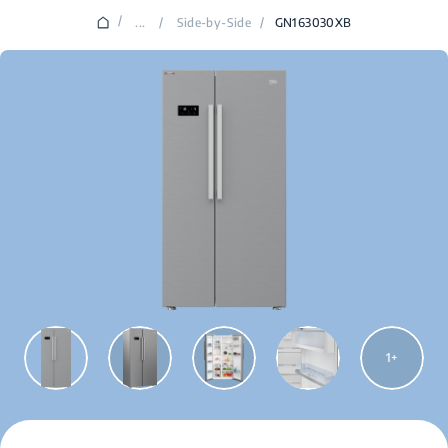
/
...
/
Side-by-Side
/
GN163030XB
1