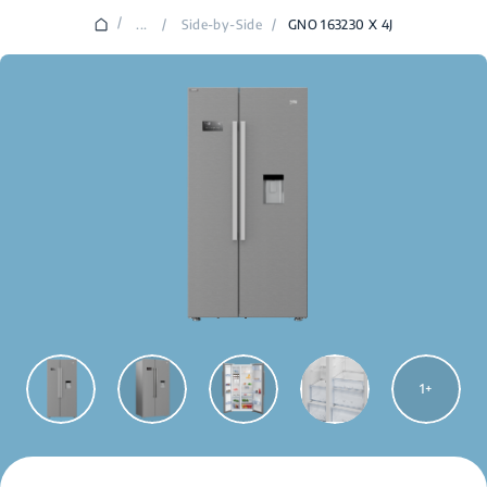
/
...
/
Side-by-Side
/
GNO 163230 X 4J
1