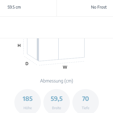
59.5 cm
No Frost
H
D
W
Abmessung (cm)
185
59,5
70
Höhe
Breite
Tiefe