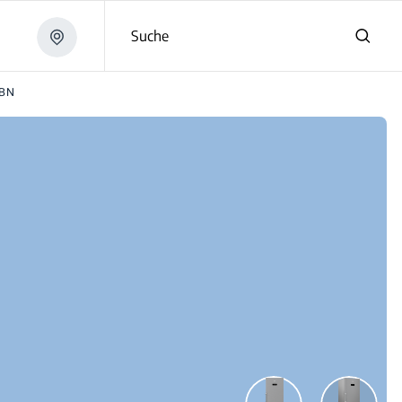
Suche
XBN