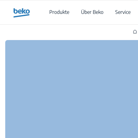
Main content starts here
Produkte
Über Beko
Service