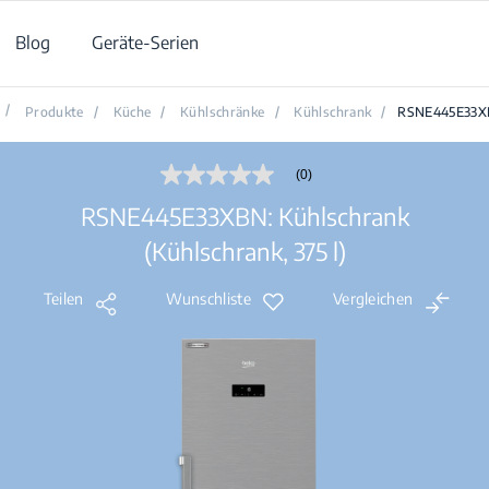
Blog
Geräte-Serien
/
Produkte
/
Küche
/
Kühlschränke
/
Kühlschrank
/
RSNE445E33
(0)
Kein
Beurteilungswert
RSNE445E33XBN: Kühlschrank
Link
auf
(Kühlschrank, 375 l)
derselben
Seite.
Teilen
Wunschliste
Vergleichen