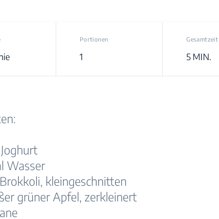
e
Portionen
Gesamtzeit
hie
1
5 MIN.
en:
 Joghurt
ml Wasser
Brokkoli, kleingeschnitten
ßer grüner Apfel, zerkleinert
nane