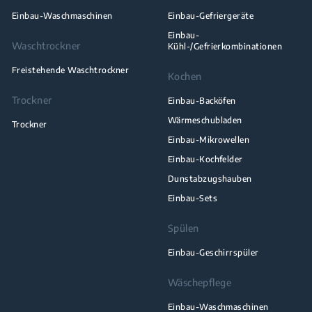
Einbau-Waschmaschinen
Einbau-Gefriergeräte
Einbau-
Waschtrockner
Kühl-/Gefrierkombinationen
Freistehende Waschtrockner
Kochen
Trockner
Einbau-Backöfen
Wärmeschubladen
Trockner
Einbau-Mikrowellen
Einbau-Kochfelder
Dunstabzugshauben
Einbau-Sets
Spülen
Einbau-Geschirrspüler
Wäschepflege
Einbau-Waschmaschinen