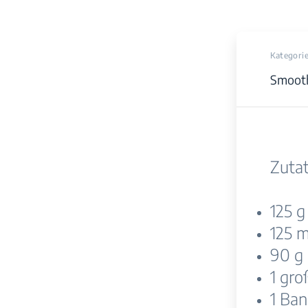
Kategori
Smoot
Zutat
125 g
125 
90 g 
1 gro
1 Ba