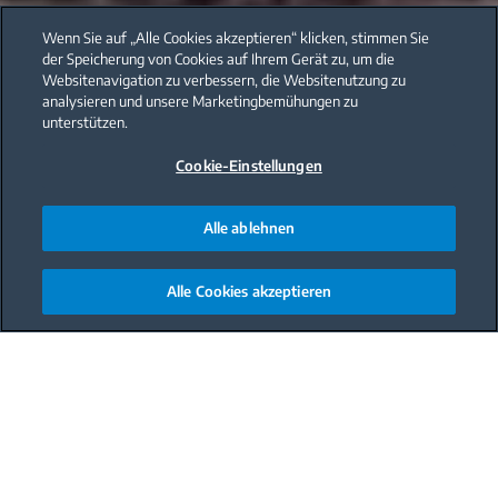
Wenn Sie auf „Alle Cookies akzeptieren“ klicken, stimmen Sie
der Speicherung von Cookies auf Ihrem Gerät zu, um die
Websitenavigation zu verbessern, die Websitenutzung zu
analysieren und unsere Marketingbemühungen zu
unterstützen.
Cookie-Einstellungen
Alle ablehnen
Alle Cookies akzeptieren
Main content starts here
Ein Genuss für Gaumen und Körper
Diese Suppe ist nicht nur geschmacklich
ein Highlight, sondern auch vollgepackt