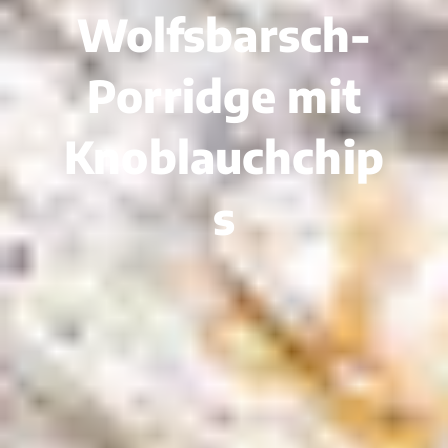
Wolfsbarsch-
Porridge mit
Knoblauchchip
s