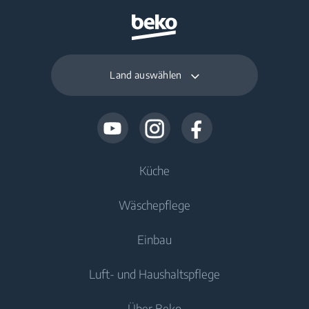
Land auswählen
Küche
Wäschepflege
Kühlen
Einbau
Kühlschränke
Waschmaschinen
Luft- und Haushaltspflege
Gefriergeräte
Freistehende Waschmaschinen
Kühlen
Kühl-/Gefrierkombinationen
Über Beko
Einbau-Waschmaschinen