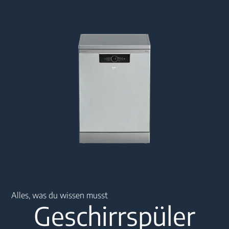
Main content starts here
Alles, was du wissen musst
Geschirrspüler