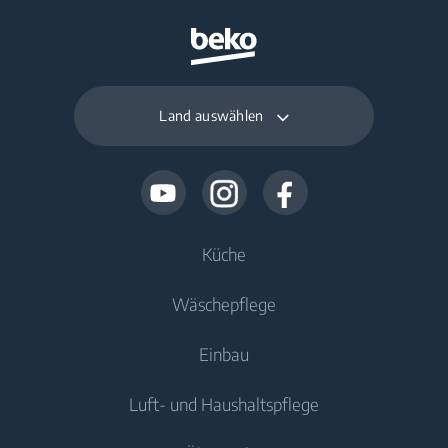
Land auswählen
Küche
Wäschepflege
Kühlen
Einbau
Kühlschränke
Waschmaschinen
Luft- und Haushaltspflege
Gefriergeräte
Freistehende Waschmaschinen
Kühlen
Kühl-/Gefrierkombinationen