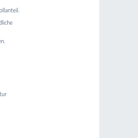
lanteil.
dliche
en.
tur