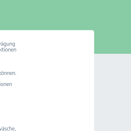
rwägung
nktionen
 können.
ionen
wäsche,