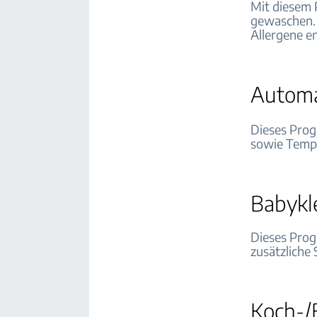
Mit diesem
gewaschen. E
Allergene e
Automa
Dieses Prog
sowie Tempe
Babykl
Dieses Pro
zusätzliche
Koch-/