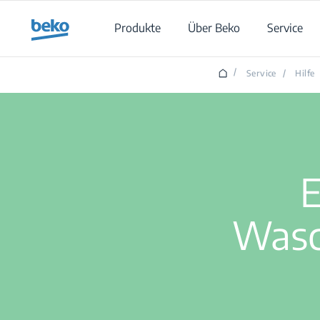
Main content starts here
Produkte
Über Beko
Service
/
Service
/
Hilfe
E
Wasc