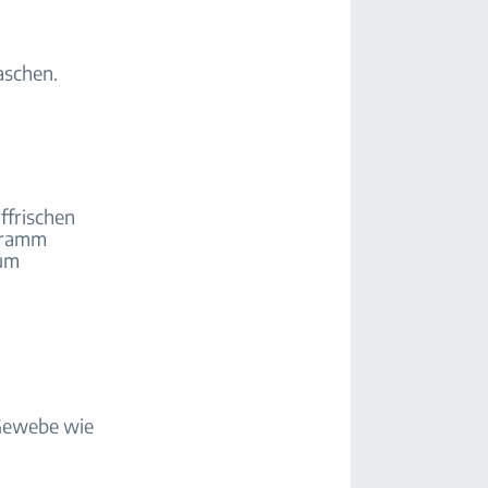
aschen.
ffrischen
ogramm
aum
 Gewebe wie