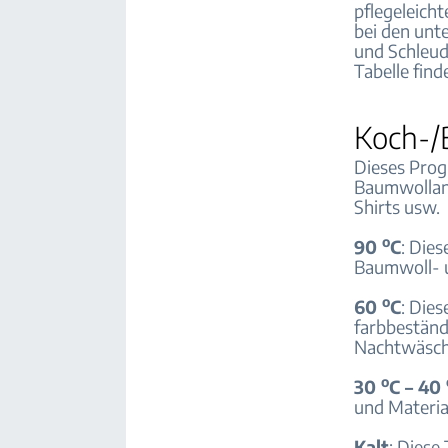
pflegeleich
bei den un
und Schleud
Tabelle find
Koch-/
Dieses Prog
Baumwollant
Shirts usw.
o
90
C
: Die
Baumwoll- u
o
60
C
: Die
farbbeständ
Nachtwäsche
o
30
C – 40
und Materia
Kalt
: Diese