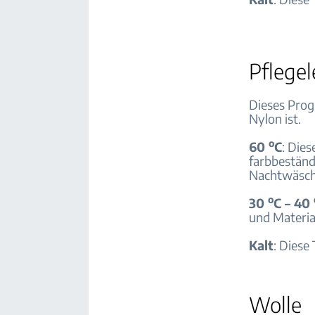
Pflegel
Dieses Prog
Nylon ist.
o
60
C
: Die
farbbeständ
Nachtwäsche
o
30
C – 40
und Materia
Kalt
: Diese
Wolle