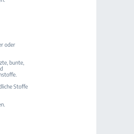
er oder
zte, bunte,
nd
stoffe.
liche Stoffe
en.