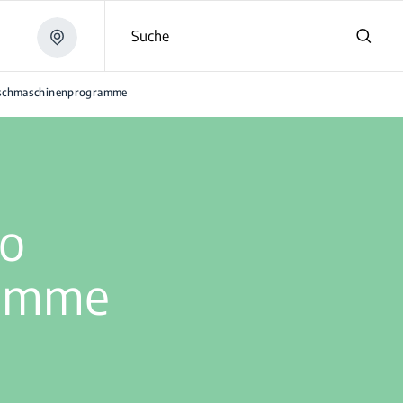
Suche
aschmaschinenprogramme
ko
ramme