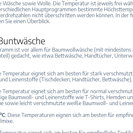
te Wäsche sowie Wolle. Die Temperatur ist jeweils frei wä
terschiedlichen Hauptprogrammen bestimmte Höchsttemp
erdrehzahlen nicht überschritten werden können. In der 
en Sie einen Überblick.
Buntwäsche
ramm ist vor allem für Baumwollwäsche (mit mindestens
eil) gedacht, wie etwa Bettwäsche, Handtücher, Unterw
se Temperatur eignet sich am besten für stark verschmutz
nd Leinenstoffe (Tischdecken, Handtücher, Bettwäsche).
se Temperatur eignet sich am besten für normal verschmut
ige Baumwoll- und Leinenstoffe wie T-Shirts, Hemden u
 sowie leicht verschmutzte weiße Baumwoll- und Leinen
o
C
: Diese Temperaturen eignen sich am besten für empfind
lmixe.
 Temperatur eignet sich am besten für empfindliche Textili