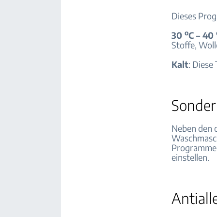
Dieses Prog
o
30
C – 40
Stoffe, Wol
Kalt
: Diese
Sonde
Neben den 
Waschmasch
Programmen
einstellen.
Antiall