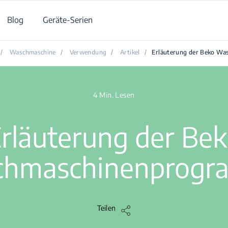
Blog
Geräte-Serien
/
Waschmaschine
/
Verwendung
/
Artikel
/
Erläuterung der Beko W
4 Min. Lesen
rläuterung der Be
hmaschinenprog
Teilen