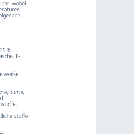
hlbar, wobei
eraturen
folgenden
 85 %
äsche, T-
te weiße
zte, bunte,
nd
stoffe.
liche Stoffe
en.