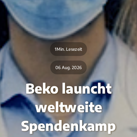
1Min. Lesezeit
06 Aug. 2026
Beko launcht
weltweite
Spendenkamp