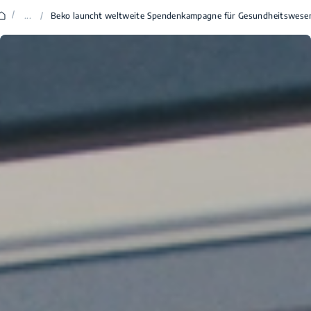
/
...
/
Beko launcht weltweite Spendenkampagne für Gesundheitswese