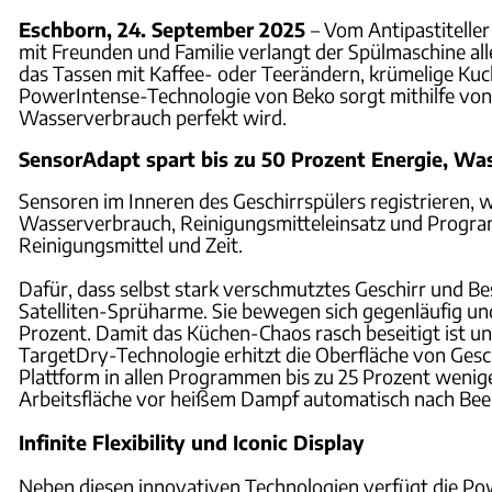
Eschborn, 24. September 2025
– Vom Antipastitelle
mit Freunden und Familie verlangt der Spülmaschine al
das Tassen mit Kaffee- oder Teerändern, krümelige K
PowerIntense-Technologie von Beko sorgt mithilfe von S
Wasserverbrauch perfekt wird.
SensorAdapt spart bis zu 50 Prozent Energie, Was
Sensoren im Inneren des Geschirrspülers registrieren, 
Wasserverbrauch, Reinigungsmitteleinsatz und Program
Reinigungsmittel und Zeit.
Dafür, dass selbst stark verschmutztes Geschirr und Be
Satelliten-Sprüharme. Sie bewegen sich gegenläufig un
Prozent. Damit das Küchen-Chaos rasch beseitigt ist un
TargetDry-Technologie erhitzt die Oberfläche von Ges
Plattform in allen Programmen bis zu 25 Prozent wenig
Arbeitsfläche vor heißem Dampf automatisch nach Bee
Infinite Flexibility und Iconic Display
Neben diesen innovativen Technologien verfügt die Pow