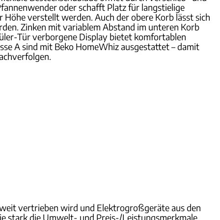
Pfannenwender oder schafft Platz für langstielige
r Höhe verstellt werden. Auch der obere Korb lässt sich
erden. Zinken mit variablem Abstand im unteren Korb
püler-Tür verborgene Display bietet komfortablen
lasse A sind mit Beko HomeWhiz ausgestattet – damit
achverfolgen.
weit vertrieben wird und Elektrogroßgeräte aus den
ie stark die Umwelt- und Preis-/Leistungsmerkmale