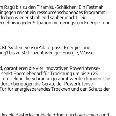
m Ragù bis zu den Tiramisù-Schälchen: Ein Festmahl
t hingegen reicht ein ressourcenschonendes Programm,
drehen wieder strahlend sauber macht. Die
rgebnis in jeder Situation mit geringstem Energie- und
Das KI-System SensorAdapt passt Energie- und
ng1 bis zu 50 Prozent weniger Energie, Wasser,
d, garantieren die vier innovativen PowerIntense-
 senkt Energiebedarf für Trocknung um bis zu 25
ülgut direkt in die Schränke geräumt werden können. Die
Dadurch benötigen die Geräte der PowerIntense-
e Tür für energiesparendes Trocknen und den Schutz der
flexible Besteckschublade öffnet durch verschieb- und