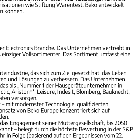
sationen wie Stiftung Warentest. Beko entwickelt
en können.
r Electronics Branche. Das Unternehmen vertreibt in
inziger Vollsortimenter. Das Sortiment umfasst eine
ndustrie, das sich zum Ziel gesetzt hat, das Leben
ukten und Lösungen zu verbessern. Das Unternehmen
ko, das als „Nummer 1 der Hausgeräteunternehmen in
tic, Ariston**, Leisure, Indesit, Blomberg, Bauknecht,
räten versorgen.
 – mit modernster Technologie, qualifizierten
nansatz von Beko Europe konzentriert sich auf
den.
das Engagement seiner Muttergesellschaft, bis 2050
kannt – belegt durch die höchste Bewertung in der S&P
hr in Folge (basierend auf den Ergebnissen vom 22.