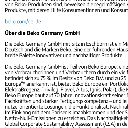
von Beko-Produkten sind, beweisen die regelmäßigen 
Produkte, mit deren Hilfe Konsumentinnen und Konsum
beko.com/de-de
Über die Beko Germany GmbH
Die Beko Germany GmbH mit Sitz in Eschborn ist ein M
Deutschland die Marken Beko, eine der führenden Haus
breite Palette innovativer und nachhaltiger Produkte.
Die Beko Germany GmbH ist Teil von Beko Europe, einem
von Verbraucherinnen und Verbrauchern durch ein vie
befindet sich zu 75 % im Besitz von Beko B.V. und zu 2
Europa“* anerkannt ist, bietet Beko Europe ein Portfoli
ElektraBregenz, Privileg, Flavel, Altus, Ignis, Polar), 
Beko Europe baut auf 70 Jahre Innovationskraft seiner 
Fachkräften und starker Fertigungskompetenz – und leis
nutzerorientierte Lösungen, die Funktionalität, Nachha
Im Einklang mit dem Pariser Klimaabkommen und der Sc
Netto-Null-Emissionen zu erreichen. Das Nachhaltigke
Global Corporate Sustainability Assessment (CSA) in d