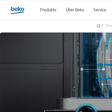
Main content starts here
Produkte
Über Beko
Service
/
Pre