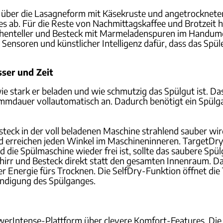
r über die Lasagneform mit Käsekruste und angetrocknete
les ab. Für die Reste von Nachmittagskaffee und Brotzei
uchenteller und Besteck mit Marmeladenspuren im Handum
ensoren und künstlicher Intelligenz dafür, dass das Spüle
ser und Zeit
wie stark er beladen und wie schmutzig das Spülgut ist. 
mdauer vollautomatisch an. Dadurch benötigt ein Spülga
steck in der voll beladenen Maschine strahlend sauber wir
d erreichen jeden Winkel im Maschineninneren. TargetDry
d die Spülmaschine wieder frei ist, sollte das saubere Sp
chirr und Besteck direkt statt den gesamten Innenraum. 
er Energie fürs Trocknen. Die SelfDry-Funktion öffnet di
ndigung des Spülganges.
erIntense-Plattform über clevere Komfort-Features. Die 