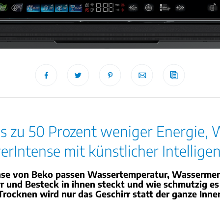
is zu 50 Prozent weniger Energie, 
rIntense mit künstlicher Intellige
nse von Beko passen Wassertemperatur, Wassermenge
rr und Besteck in ihnen steckt und wie schmutzig es 
 Trocknen wird nur das Geschirr statt der ganze Inne