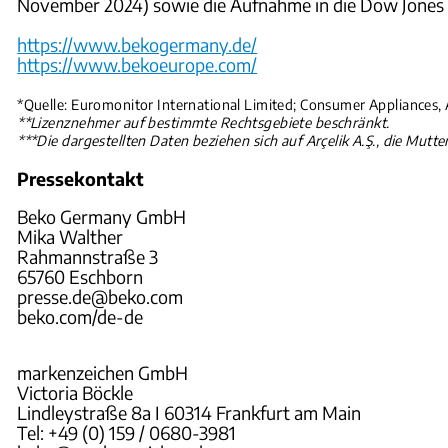
November 2024) sowie die Aufnahme in die Dow Jones Su
https://www.bekogermany.de/
https://www.bekoeurope.com/
*Quelle: Euromonitor International Limited; Consumer Appliances
**Lizenznehmer auf bestimmte Rechtsgebiete beschränkt.
***Die dargestellten Daten beziehen sich auf Arçelik A.Ş., die Mutte
Pressekontakt
Beko Germany GmbH
Mika Walther
Rahmannstraße 3
65760 Eschborn
presse.de@beko.com
beko.com/de-de
markenzeichen GmbH
Victoria Böckle
Lindleystraße 8a I 60314 Frankfurt am Main
Tel: +49 (0) 159 / 0680-3981