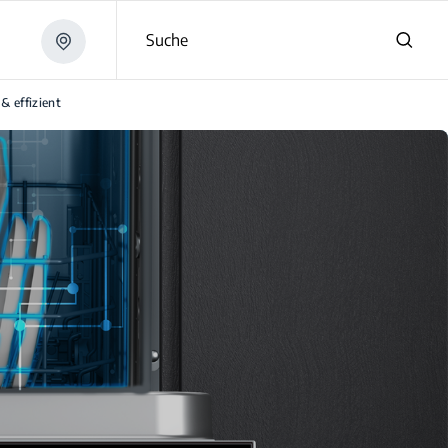
Suche
& effizient