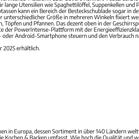
ür lange Utensilien wie Spaghettilöffel, Suppenkellen und 
tassen kann ein Bereich der Besteckschublade sogar in de
ser unterschiedlicher Größe in mehreren Winkeln fixiert w
ln, Töpfen und Pfannen. Das dezent oben in der Geschirrs
räte der PowerIntense-Plattform mit der Energieeffizienzk
S- oder Android-Smartphone steuern und den Verbrauch n
 2025 erhältlich.
en in Europa, dessen Sortiment in über 140 Ländern welt
e Kochen & Backen umfasst. Wie hoch die Qualität und w