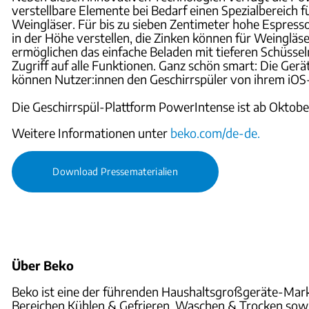
verstellbare Elemente bei Bedarf einen Spezialbereich f
Weingläser. Für bis zu sieben Zentimeter hohe Espresso
in der Höhe verstellen, die Zinken können für Weinglä
ermöglichen das einfache Beladen mit tieferen Schüsse
Zugriff auf alle Funktionen. Ganz schön smart: Die Ge
können Nutzer:innen den Geschirrspüler von ihrem iO
Die Geschirrspül-Plattform PowerIntense ist ab Oktober
Weitere Informationen unter
beko.com/de-de
.
Download Pressematerialien
Über Beko
Beko ist eine der führenden Haushaltsgroßgeräte-Mark
Bereichen Kühlen & Gefrieren, Waschen & Trocken sowi