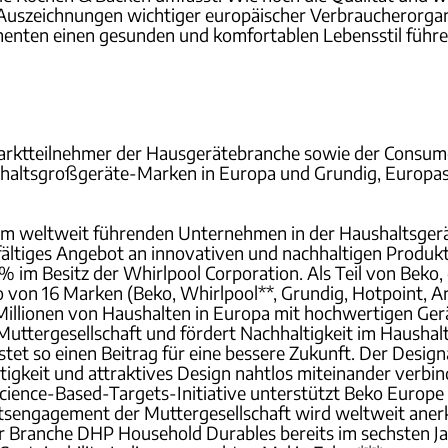
Auszeichnungen wichtiger europäischer Verbraucherorgani
enten einen gesunden und komfortablen Lebensstil führ
arktteilnehmer der Hausgerätebranche sowie der Consume
haltsgroßgeräte-Marken in Europa und Grundig, Europas e
 weltweit führenden Unternehmen in der Haushaltsgerätei
lfältiges Angebot an innovativen und nachhaltigen Prod
5 % im Besitz der Whirlpool Corporation. Als Teil von Be
o von 16 Marken (Beko, Whirlpool**, Grundig, Hotpoint, Arc
die Millionen von Haushalten in Europa mit hochwertigen Ge
Muttergesellschaft und fördert Nachhaltigkeit im Haushalt
tet so einen Beitrag für eine bessere Zukunft. Der Desig
ltigkeit und attraktives Design nahtlos miteinander verbin
ience-Based-Targets-Initiative unterstützt Beko Europe 
itsengagement der Muttergesellschaft wird weltweit aner
er Branche DHP Household Durables bereits im sechsten Ja