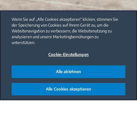
Wenn Sie auf „Alle Cookies akzeptieren“ klicken, stimmen Sie
der Speicherung von Cookies auf Ihrem Gerät zu, um die
Websitenavigation zu verbessern, die Websitenutzung zu
analysieren und unsere Marketingbemühungen zu
unterstützen.
Cookie-Einstellungen
Alle ablehnen
Alle Cookies akzeptieren
Main content starts here
Innovative Technologien für einen
gesunden Lebensstil – Beko präsentiert
neue Designlinie im Einbau-Segment