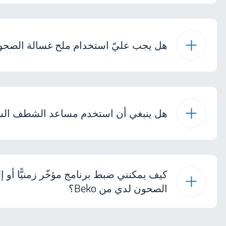
هل يجب عليّ استخدام ملح غسالة الصح
هل ينبغي أن استخدم مساعد الشطف الس
كيف يمكنني ضبط برنامج مؤخّر زمنيًّا أو إ
الصحون لدي من Beko؟