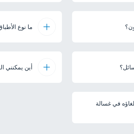
ون؟
ما نوع الأطب
ائل؟
أين يمكنني ا
لغاؤه في غسالة