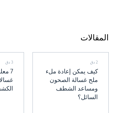
المقالات
2 دق
3 دق
كيف يمكن إعادة ملء
7 مع
ملح غسالة الصحون
غسالا
ومساعد الشطف
الكشف
السائل؟