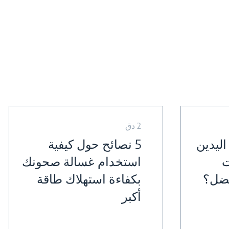
2 دق
ليدين
5 نصائح حول كيفية
ت
استخدام غسالة صحونك
فضل؟
بكفاءة استهلاك طاقة
أكبر