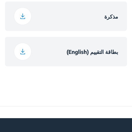
67 cm
عرض العبوة
مذكرة
58 cm
عمق العبوة
6.6 kg
وزن العبوة
بطاقة التقييم (English)
الأبعاد
الارتفاع×560×490
(ارتفاع×عرض×عمق)
(مم)