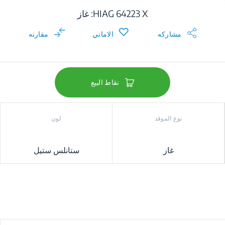
HIAG 64223 X: غاز
مشاركه
الاماني
مقارنه
نقاط البيع
نوع الموقد
لون
غاز
ستانلس ستيل