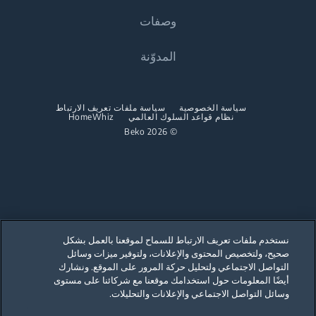
الطهي
وصفات
الطهي
المواقد والأفران المستقلة
نبذة عنا
المدوّنة
المواقد والأفران المدمجة
المواقد والأفران المدمجة
Beko Corporate
أجهزة Microwaves المدمجة
الآلات Microwaves المدمجة
عروض الرعاية
المواقد المسطحة المدمجة
سياسة الخصوصية
سياسة ملفات تعريف الارتباط
نظام قواعد السلوك العالمي
المواقد المسطحة المدمجة
HomeWhiz
© 2026 Beko
الشفاطات المدمجة
الشفاطات المدمجة
غسيل الأطباق
غسيل الصحون
غسالات الصحون المدمجة
غسالات الصحون المستقلة
غسالات الصحون المدمجة
نستخدم ملفات تعريف الارتباط للسماح لموقعنا بالعمل بشكل
صحيح، ولتخصيص المحتوى والإعلانات، ولتوفير ميزات وسائل
Our parent company, Beko has 55,000 employees throughout the world
with its global operations through its subsidiaries in 57 countries and 45
التواصل الاجتماعي ولتحليل حركة المرور على الموقع. ونشارك
production facilities in 13 countries
أيضًا المعلومات حول استخدامك موقعنا مع شركائنا على مستوى
(i.e. Türkiye, UK, Italy, Romania, Slovakia, Poland, South Africa, Russia,
Pakistan, India, Bangladesh, Thailand and China).
وسائل التواصل الاجتماعي والإعلانات والتحليلات.