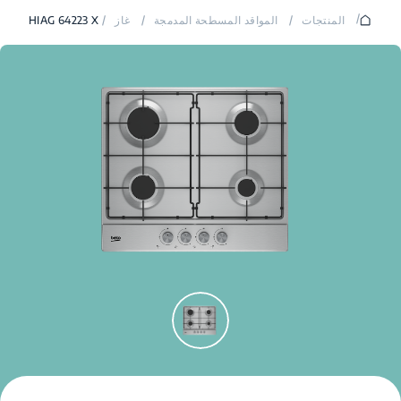
/
المنتجات
/
المواقد المسطحة المدمجة
/
غاز
/
HIAG 64223 X