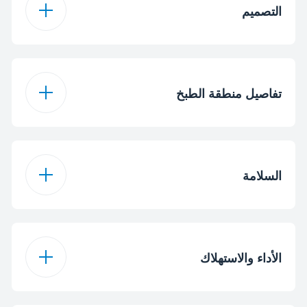
التصميم
غاز طبيعي
نوع الغاز
ستانلس ستيل
تصميم لوحة الموقد
غاز نفطي مسال
خيار نوع تحويل الغاز
تفاصيل منطقة الطبخ
دعم المقلاة المينا
نوع دعم الطاسة
ستانلس ستيل
لون
4 شعلات غاز
تكوين الموقد
محول وعاء القهوة
السلامة
إشعال مدمج
نوع الإشعال
1.8 كيلو واط
منطقة أمامية يسرى
جهاز سلامة الغاز
1 كيلو واط
المنطقة الأمامية اليمنى
للمواقد
الأداء والاستهلاك
المنطقة الخلفية
2.9 كيلو واط