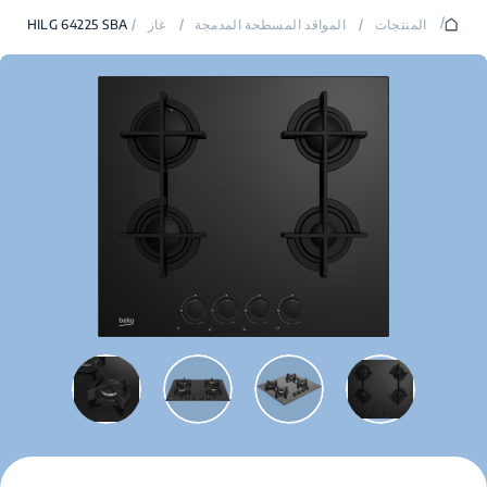
/
المنتجات
/
المواقد المسطحة المدمجة
/
غاز
/
HILG 64225 SBA