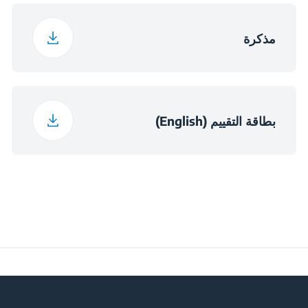
67 cm
عرض العبوة
مذكرة
61 cm
عمق العبوة
13 kg
وزن العبوة
بطاقة التقييم (English)
الأبعاد
الارتفاع×560×490
(ارتفاع×عرض×عمق)
(مم)