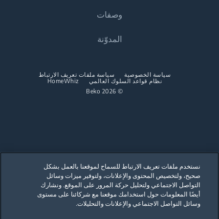
الطهي
وصفات
الطهي
المواقد والأفران المستقلة
نبذة عنا
المدوّنة
المواقد والأفران المدمجة
المواقد والأفران المدمجة
Beko Corporate
أجهزة Microwaves المدمجة
الآلات Microwaves المدمجة
عروض الرعاية
المواقد المسطحة المدمجة
سياسة الخصوصية
سياسة ملفات تعريف الارتباط
نظام قواعد السلوك العالمي
المواقد المسطحة المدمجة
HomeWhiz
© 2026 Beko
الشفاطات المدمجة
الشفاطات المدمجة
غسيل الأطباق
غسيل الصحون
غسالات الصحون المدمجة
غسالات الصحون المستقلة
غسالات الصحون المدمجة
نستخدم ملفات تعريف الارتباط للسماح لموقعنا بالعمل بشكل
صحيح، ولتخصيص المحتوى والإعلانات، ولتوفير ميزات وسائل
Our parent company, Beko has 55,000 employees throughout the world
with its global operations through its subsidiaries in 57 countries and 45
التواصل الاجتماعي ولتحليل حركة المرور على الموقع. ونشارك
production facilities in 13 countries
أيضًا المعلومات حول استخدامك موقعنا مع شركائنا على مستوى
(i.e. Türkiye, UK, Italy, Romania, Slovakia, Poland, South Africa, Russia,
Pakistan, India, Bangladesh, Thailand and China).
وسائل التواصل الاجتماعي والإعلانات والتحليلات.