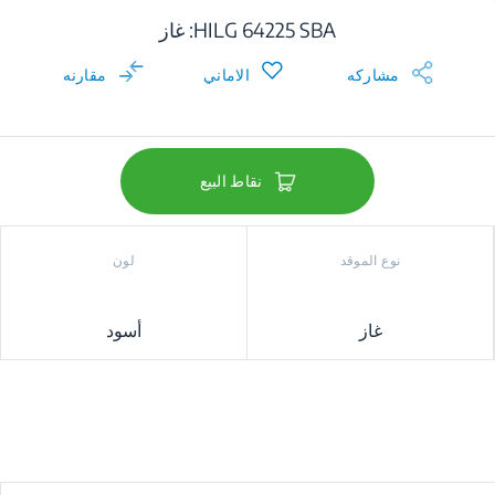
HILG 64225 SBA: غاز
مشاركه
الاماني
مقارنه
نقاط البيع
نوع الموقد
لون
غاز
أسود