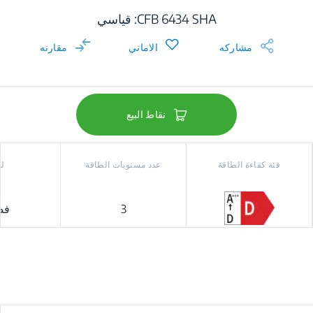
CFB 6434 SHA: قياسي
مشاركه
الاماني
مقارنه
نقاط البيع
فئة كفاءة الطاقة
عدد مستويات الطاقة
ل
3
فض