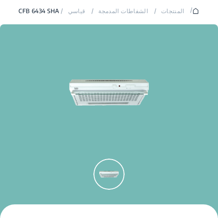
/
المنتجات
/
الشفاطات المدمجة
/
قياسي
/
CFB 6434 SHA